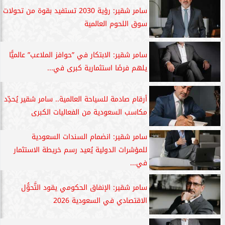
سامر شقير: رؤية 2030 تستفيد بقوة من تحولات
سوق اللحوم العالمية
سامر شقير: الابتكار في ”حوافز الملاعب” عالميًّا
يلهم فرصًا استثمارية كبرى في...
أرقام صادمة للسياحة العالمية.. سامر شقير يُحدِّد
مكاسب السعودية من الفعاليات الكبرى
سامر شقير: انضمام السندات السعودية
للمؤشرات الدولية يُعيد رسم خريطة الاستثمار
في...
سامر شقير: الإنفاق الحكومي يقود التَّحوُّل
الاقتصادي في السعودية 2026