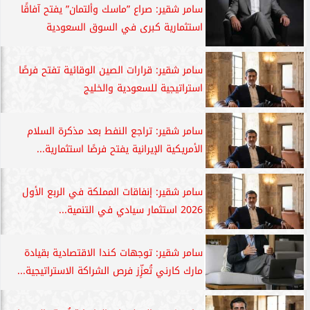
سامر شقير: صراع ”ماسك وألتمان” يفتح آفاقًا
استثمارية كبرى في السوق السعودية
سامر شقير: قرارات الصين الوقائية تفتح فرصًا
استراتيجية للسعودية والخليج
سامر شقير: تراجع النفط بعد مذكرة السلام
الأمريكية الإيرانية يفتح فرصًا استثمارية...
سامر شقير: إنفاقات المملكة في الربع الأول
2026 استثمار سيادي في التنمية...
سامر شقير: توجهات كندا الاقتصادية بقيادة
مارك كارني تُعزِّز فرص الشراكة الاستراتيجية...