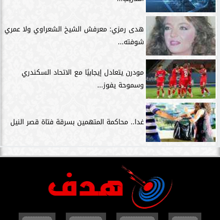
هدى رمزي: معرفش الشيخ الشعراوي ولا عمري
شوفته...
مودرن يتعادل إيجابيًا مع الاتحاد السكندري
وسموحة يفوز...
غدا.. محاكمة المتهمين بسرقة فتاة قصر النيل