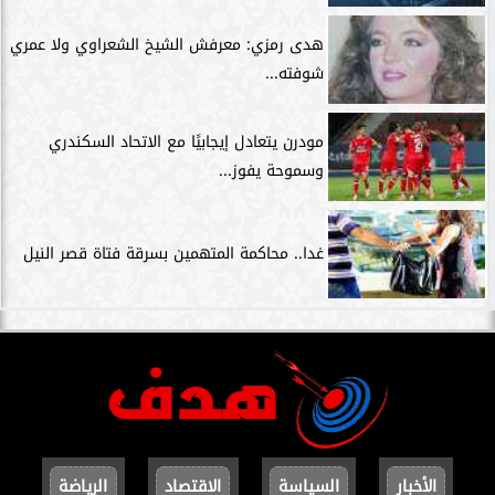
هدى رمزي: معرفش الشيخ الشعراوي ولا عمري
شوفته...
مودرن يتعادل إيجابيًا مع الاتحاد السكندري
وسموحة يفوز...
غدا.. محاكمة المتهمين بسرقة فتاة قصر النيل
الأخبار
السياسة
الاقتصاد
الرياضة