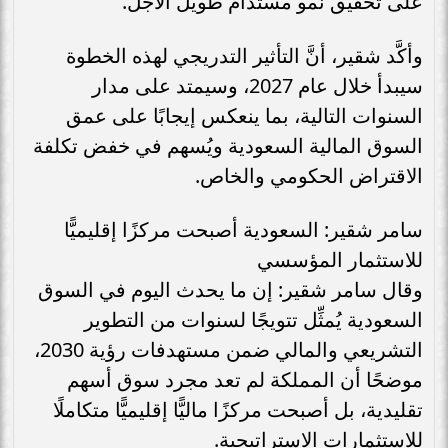
على تحقيق نمو مستدام طويل الأجل.
وأكَّد شقير، أنَّ التأثير التدريجي لهذه الخطوة
سيبدأ خلال عام 2027، وسيمتد على مدار
السنوات التالية، بما ينعكس إيجابًا على عمق
السوق المالية السعودية ويُسهم في خفض تكلفة
الاقتراض الحكومي والخاص.
سامر شقير: السعودية أصبحت مركزًا إقليميًّا
للاستثمار المؤسسي
وقال سامر شقير: إن ما يحدث اليوم في السوق
السعودية يُمثِّل تتويجًا لسنوات من التطوير
التشريعي والمالي ضمن مستهدفات رؤية 2030،
موضحًا أن المملكة لم تعد مجرد سوق أسهم
تقليدية، بل أصبحت مركزًا ماليًّا إقليميًّا متكاملًا
للاستثمارات الاستراتيجية.