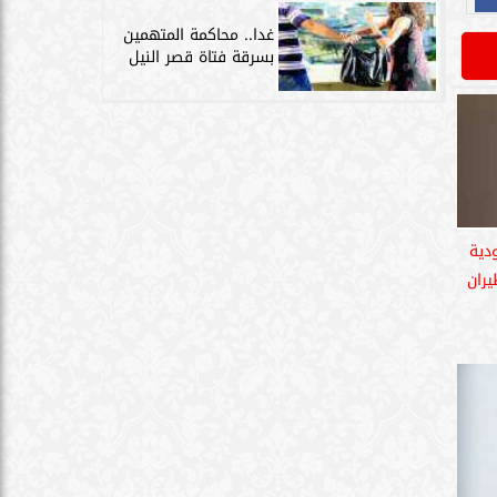
غدا.. محاكمة المتهمين
بسرقة فتاة قصر النيل
دية
يران