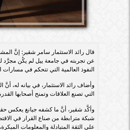
قال رائد الاستثمار سامر شقير: إنَّ الم
عن تجربته في جامعة ييل لم يكُن مجرَّد 
النفوذ العالمية التي تتحكم في مسارات ال
وأضاف رائد الاستثمار، في بيانه له، أنَّ 
التي تصنع العلاقات وتمنح أصحابها القدرة
وأكَّد شقير، أنَّ ما كشفه جيانغ يعكس ح
شبكة مترابطة من صناع القرار في الاقتصا
على الثقة المتبادلة والمعلومات المبكرة