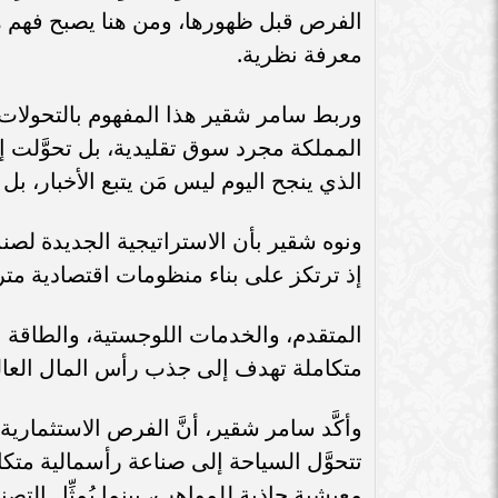
سامر شقير: اتفاقيات السعودية وروسيا
الفرص قبل ظهورها، ومن هنا يصبح فهم هذ
الـ30 تمهد لاستثمارات استراتيجية واعدة
سامر شقير: التحول
معرفة نظرية.
في رؤية...
جديداً للاستثما
المملكة مجرد سوق تقليدية، بل تحوَّلت إ
الذي ينجح اليوم ليس مَن يتبع الأخبار، بل
ونوه شقير بأن الاستراتيجية الجديدة لصندوق
إذ ترتكز على بناء منظومات اقتصادية متر
المتقدم، والخدمات اللوجستية، والطاقة
متكاملة تهدف إلى جذب رأس المال العال
وأكَّد سامر شقير، أنَّ الفرص الاستثماري
تتحوَّل السياحة إلى صناعة رأسمالية متكا
معيشية جاذبة للمواهب، بينما يُمثِّل ال