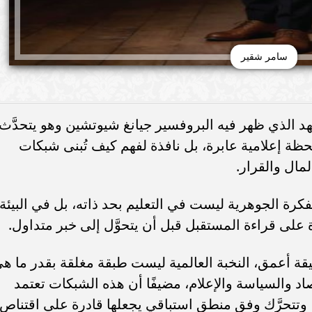
سامر شقير
شهد الذي ظهر فيه البروفسير جيانغ شيوتشين وهو يتحدَّث
لحظة إعلامية عابرة، بل نافذة لفهم كيف تُبنى شبكات
مال والقرار.
الفكرة الجوهرية ليست في التعليم بحد ذاته، بل في البيئة
 على قراءة المستقبل قبل أن يتحوَّل إلى خبر متداول.
قيقة أعمق، النخبة العالمية ليست طبقة مغلقة بقدر ما ه
د والسياسة والإعلام، مضيفًا أن هذه الشبكات تعتمد
، وتتحرَّك وفق منطق استباقي يجعلها قادرة على اقتناص