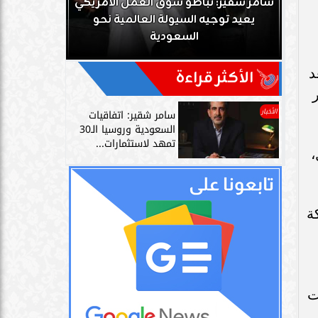
ك
سامر شقير: تباطؤ سوق العمل الأمريكي
زز
يعيد توجيه السيولة العالمية نحو
سامر شقير: 
السعودية
دليل حي
حيث لم تعد
الأكثر قراءة
الأخبار
سامر شقير: اتفاقيات
السعودية وروسيا الـ30
تمهد لاستثمارات...
،
ة
ت