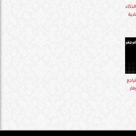
لذكاء
دية
راجع
قار