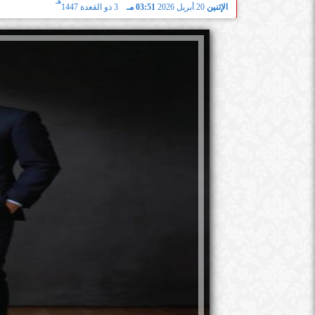
هـ
الإثنين
20 أبريل 2026
03:51 مـ
3 ذو القعدة 1447