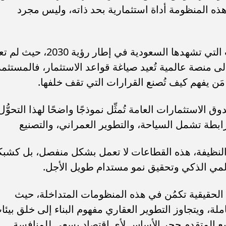
سامر شقير: ارتفاع استثمارات البنو
ه المنظومة أداة استثمارية بحد ذاته، وليس مجرد
ات الأوروبية تفتح باباً
السعودية يعكس متانة السيولة ويع
ر في الطاقة السعودية
الاستقرار المالي
وربط سامر شقير هذا المفهوم بالتحولات التي تشهدها السعودية في إطار رؤية 2030، 
لى منصة عالمية تُعيد صياغة قواعد الاستثمار، فالمستثمر
 مَن يفهم كيف تُصنع القرارات التي تقف خلفها.
 الاستثمارات العامة تُمثِّل نموذجًا واضحًا لهذا التحوُّل
ابطة تشمل السياحة، والتطوير العمراني، والتصنيع
 النظيفة، هذه القطاعات لا تعمل بشكل منفصل، بل كشبك
مي الذكي وتحقيق نمو مستدام طويل الأجل.
ة الحقيقية تكمُن في هذه المنظومات المتداخلة، حيث
ملة، ويتجاوز التطوير العقاري مفهوم البناء إلى خلق بيئا
تصنيع المتقدم حجر الأساس لأي اقتصاد يسعى للمنافسة