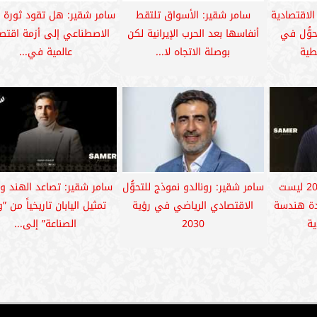
لاقتصادية
سامر شقير: الأسواق تلتقط
سامر شقير: هل تقود ثورة ا
حوُّل في
أنفاسها بعد الحرب الإيرانية لكن
الاصطناعي إلى أزمة اقتصا
طية
بوصلة الاتجاه لا...
عالمية في...
سامر شقير: رؤية 2030 ليست
سامر شقير: رونالدو نموذج للتحوُّل
سامر شقير: تصاعد الهند وت
ادة هندسة
الاقتصادي الرياضي في رؤية
تمثيل اليابان تاريخياً من ”و
ة
2030
الصناعة” إلى...