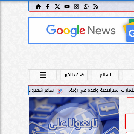
ن
العالم
هدف الخير
سامر شقير: نمو صناديق الاستثمار الخاصة دليل حي على