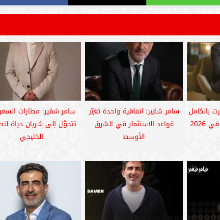
رت بالكامل
سامر شقير: اتفاقية واحدة تغيّر
سامر شقير: مطارات السعو
2026
قواعد الاستثمار في الشرق
تتحوَّل إلى شريان حياة للط
الأوسط
الخليجي