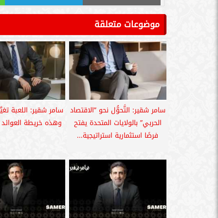
موضوعات متعلقة
سامر شقير: التَّحوُّل نحو ”الاقتصاد
سامر شقير: اللعبة تغيَّ
الحربي” بالولايات المتحدة يفتح
وهذه خريطة العوائد في 
فرصًا استثمارية استراتيجية...