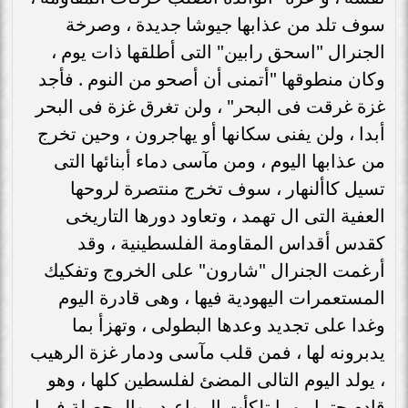
سوف تلد من عذابها جيوشا جديدة ، وصرخة
الجنرال "اسحق رابين" التى أطلقها ذات يوم ،
وكان منطوقها "أتمنى أن أصحو من النوم . فأجد
غزة غرقت فى البحر" ، ولن تغرق غزة فى البحر
أبدا ، ولن يفنى سكانها أو يهاجرون ، وحين تخرج
من عذابها اليوم ، ومن مآسى دماء أبنائها التى
تسيل كاألنهار ، سوف تخرج منتصرة لروحها
العفية التى ال تهمد ، وتعاود دورها التاريخى
كقدس أقداس المقاومة الفلسطينية ، وقد
أرغمت الجنرال "شارون" على الخروج وتفكيك
المستعمرات اليهودية فيها ، وهى قادرة اليوم
وغدا على تجديد وعدها البطولى ، وتهزأ بما
يدبرونه لها ، فمن قلب مآسى ودمار غزة الرهيب
، يولد اليوم التالى المضئ لفلسطين كلها ، وهو
قادم حتما مهما تلكأت المواعيد . والمحصلة فيما