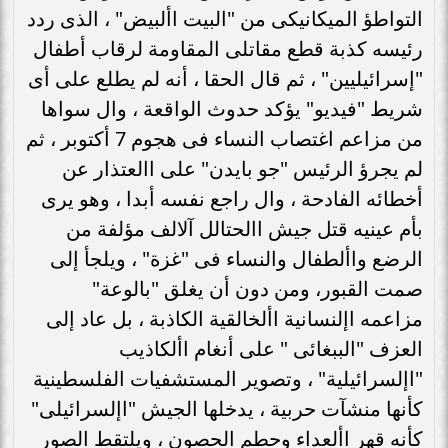
التواطؤ الميكانيكى من "البيت األبيض" ، الذى ردد
رئيسه كذبة قطع مقاتلى المقاومة لرقاب أطفال
"إسرائيليين" ، ثم قال الحقا ، أنه لم يطلع على أى
شريط "فيديو" يؤكد حدوث الواقعة ، وال سواها
من مزاعم اغتصاب النساء فى هجوم 7 أكتوبر ، ثم
لم يجرؤ الرئيس "جو بايدن" على االعتذار عن
أخطائه الفادحة ، وال راجع نفسه أبدا ، وهو يرى
بأم عينيه قتل جيش االحتالل آلالف مؤلفة من
الرضع واألطفال والنساء فى "غزة" ، ويلجأ إلى
صمت القبور، ومن دون أن يغلق "بالوعة"
مزاعمه اإلنسانية األخالقية الكاذبة ، بل عاد إلى
العزف "الببغائى " على أنغام األكاذيب
"اإلسرائيلية" ، وتصوير المستشفيات الفلسطينية
كأنها منشآت حربية ، يدخلها الجيش "اإلسرائيلى"
كأنه قهر األعداء وحطم الحصون ، ويلتقط الصور