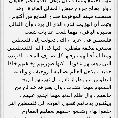
مهما اجتمع وتساند ، ال يؤهل العدو لنصر حقيقى
، ولن يعالج جروح جيش االحتالل الغائرة ، وقد
سقطت هيبته الموهومة صباح السابع من أكتوبر ،
وثبت أن الهزيمة قدره الذى ال يرد ، وأن اإلذالل
مصيره الباقى ، مهما بلغت عذابات شعب
فلسطين فى "غزة" ، التى تحولت إلى فلسطين
مصغرة مكثفة مقطرة ، فيها كل آالم الفلسطينيين
ومعاناة أجيالهم ، وفيها كل صنوف المحنة الفريدة
التى دهستهم عقودا ، لكنها صهرتهم وخلقتهم خلقا
جديدا ، يذهل العالم بصالبته الروحية ، وبوالدته
لمقاومين من طراز نادر ، ال تهزمهم الريح
السموم مهما اشتدت ، وال يضرهم خذالن من
خالفهم ، وال ظلم الدنيا مهما اجتمع عليهم ،
ويكتبون بدمائهم فصول العودة إلى فلسطين التى
حلموا بها ، وشفعوا حلمهم بعملهم المقاوم