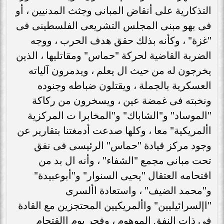
التذكارية على أنقاض المبانى وجثث المدنيين ، أو
فى بهو مبنى المجلس التشريعى الفلسطينى فى
"غزة" ، وكأنه بذلك حقق هدف الحرب ، ووجه
الضربة القاضية لحركة "حماس" ومقاتليها ، الذين
يخرجون له من حيث ال يعلم ، ويدمرون آلياته
العسكرية بالجملة ، ويقتلون ضباطه وجنوده
ونخبته فى غمضة عين ، ويسخرون من ركاكة
"الموساد" و"الشاباك" و"المخابرا ت المركزية
األمريكية" معا ، وكلها صدعت أدمغتنا بتقارير عن
وجود مركز قيادة "حماس" الرئيسى فى نفق
تحت مبانى مجمع "الشفاء" ، وأنه ال بد من
اقتحامه العتقال "يحيى السنوار" و"أبوعبيدة"
و"محمد الضيف" ، واستعادة األسرى
"اإلسرائيليين" واألمريكيين المحتجزين مع القادة
فى ذات النفق الموهوم ، وفجر يوم االقتحام