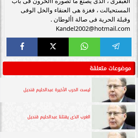
العبقرى ، الذى يصنع ما تصوره اآلخرون فى باب
المستحيالت ، فغزة هى العنقاء والخل الوفى
وقبلة الحرية فى صالة األوطان .
Kandel2002@hotmail.com
موضوعات متعلقة
ليست الحرب الأخيرة عبدالحليم قنديل
الغرب الذى يقتلنا عبدالحليم قنديل