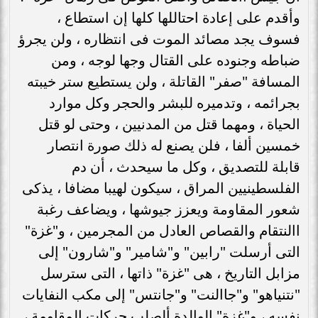
وأقدم على إعادة احتاللها كلها إن استطاع ،
فسوف يجد مصائد الموت فى انتظاره ، ولن يجرؤ
ضباطه وجنوده على القتال وجها لوجه ، ومن
المسافة "صفر" القاتلة ، ولن يستطيع ستر خيبته
بجرائمه ، وتدميره للبشر والحجر وكل موارد
الحياة ، ومهما قتل من المدنيين ، وحتى لو قتل
خمسين ألفا ، فلن يصنع له ذلك صورة انتصار
قابلة للتصديق ، وكل ما سيحدث ، أن دم
الفلسطينيين المراق ، سيكون لهيبا مضافا ، يذكى
شعور المقاومة ويعزز جيوشها ، ويضاعف رغبة
االنتقام والقصاص العادل من المجرمين ، و"غزة"
التى أرسلت "رابين" و"شامير" و"شارون" إلى
مزابل التاريخ ، هى "غزة" ذاتها ، التى سترسل
"نتنياهو" و"جاالنت" و"جانتس" إلى مكب النفايات
نفسه ، و"غزة" الوالدة ألصلب حركات المقاومة ،