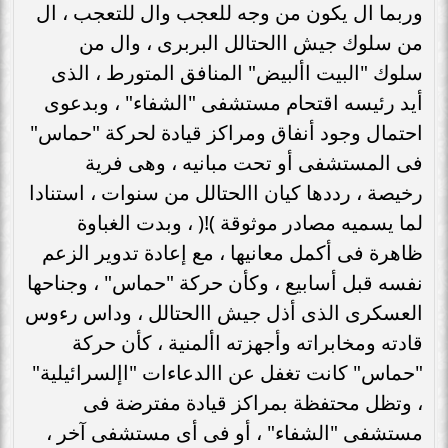
وربما ال يكون من وجه للعجب وال للتعجب ، ال
من سلوك جيش االحتالل البربرى ، وال من
سلوك "البيت األبيض" المنافق المتورط ، الذى
أيد رئيسه اقتحام مستشفى "الشفاء" ، وبدعوى
احتمال وجود أنفاق ومراكز قيادة لحركة "حماس"
فى المستشفى أو تحت مبانيه ، وهى فرية
رخيصة ، رددها كيان االحتالل من سنوات ، استنادا
لما يسميه مصادر موثوقة )!( ، وبدت الغباوة
ظاهرة فى أكمل معانيها ، مع إعادة تدوير الزعم
نفسه قبل أسابيع ، وكأن حركة "حماس" ، وجناحها
العسكرى الذى أذل جيش االحتالل ، وداس رءوس
قادته ومخابراته وأجهزته األمنية ، كأن حركة
"حماس" كانت تغفل عن االدعاءات "اإلسرائيلية"
، وتظل محتفظة بمراكز قيادة مفترضة فى
مستشفى "الشفاء" ، أو فى أى مستشفى آخر ،