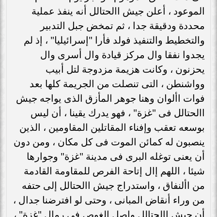
الموعود ، أعلن جيش االحتالل أنه ينفذ عملية
محددة ودقيقة جدا ، ثم تمخض جبل التدبير
والتخطيط والتنفيذ فولد فأرا "إسرائيليا" ، إذ لم
يجدوا نفقا وال مركز قيادة وال أسرى وال
يحزنون ، وكانت هزيمة مزدوجة لتل أبيب
وواشنطن ، التى تنصلت من الجريمة كلها بعد
فوات األوان وهنا جوهر المأزق الذى يواجه جيش
االحتالل فى "غزة" ، فهو يدرك يقينا ، أن ليس
بوسعه تعقب وإفناء المقاتلين المقاومين ، الذين
ينصبون له كمائن الموت فى كل مكان ، ومن دون
أن يعنى توغله البرى فى مدينة "غزة" وجوارها
شيئا ، اللهم إال إتاحة الفرص للمقاومة القادمة
من األنفاق ، واستدراج جيش االحتالل إلى حتفه
من وراء أنقاض المبانى ، وحتى لو افترضنا جدال ،
أن جيش االحتالل واصل الغوص فى رمال "غزة" ،