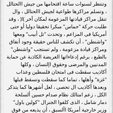
وتنتظر لسنوات ساعة اقتحامها من جيش االحتالل
، وتسلم مراكزها طواعية لجيش االحتالل ، وال
تنقل مراكز قيادتها المزعومة لمكان آخر )!( ، وقد
طلبت حركة "حماس" مبكرا تحقيقا دوليا أو حتى
أمريكيا فى المزاعم ، وتحدت "تل أبيب" ومعها
"واشنطن" ، أن تكشف للناس حقيقة وجود أنفاق
ومراكز قيادة مزعومة ، ولم تستجب "واشنطن"
بالطبع ، برغم إدعاءاتها العريضة الكاذبة عن حماية
المدنيين والمرضى وحقوق اإلنسان ، وكلها
أكاذيب سقطت فى امتحان فلسطين وعذاب
"غزة" وأهلها ، تماما كما سقطت وتسقط قبلها
وبعدها أكاذيب ال تحصى ، لعل أشهرها كما يتذكر
الكل ، زعم امتالك نظام صدام حسين ألسلحة
دمار شامل ، الذى كلفوا الجنرال "كولين باول"
وزير خارجية أمريكا األسبق ، أن يذيعه من فوق