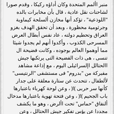
منبر األمم المتحدة وكان أداؤه ركيكا ، وقدم صورا
لشاحنات نقل عادية ، قال بأن مخابرات بالده
"اللوذعية" ، تؤكد أنها مخازن ألسلحة كيماوية
وجرثومية محظورة ، وبعد أن تحقق الهدف بغزو
العراق وتحطيم دولته ، عاد نفس أبطال العرض
المسرحى الكذوب ، وأكدوا أنهم لم يجدوا شيئا
مما أوهموا العالم بوجوده ، وكانت فضيحة ال
تنسى ، هى ذات الفضيحة التى يرتكبها جيش
االحتالل اإلسرائيلى اليوم ، مع إذاعة مشاهد
مفبركة من "بدروم" فى مستشفى "الرنتيسى"
لألطفال ، تتحدث عن ستارة معلقة على جدار
كأنها سر حربى )!( ، وعن لوحة كهرباء باعتبارها
باب الجحيم )!( ، وعن فتحة تهوية باعتبارها مدخال
ألنفاق "حماس" تحت األرض ، وهو ما يكشف
مجددا عن بؤس تفكير جيش االحتالل ، وعن