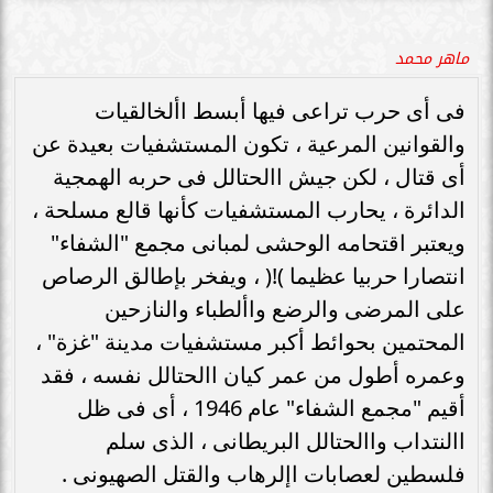
ماهر محمد
فى أى حرب تراعى فيها أبسط األخالقيات
والقوانين المرعية ، تكون المستشفيات بعيدة عن
أى قتال ، لكن جيش االحتالل فى حربه الهمجية
الدائرة ، يحارب المستشفيات كأنها قالع مسلحة ،
ويعتبر اقتحامه الوحشى لمبانى مجمع "الشفاء"
انتصارا حربيا عظيما )!( ، ويفخر بإطالق الرصاص
على المرضى والرضع واألطباء والنازحين
المحتمين بحوائط أكبر مستشفيات مدينة "غزة" ،
وعمره أطول من عمر كيان االحتالل نفسه ، فقد
أقيم "مجمع الشفاء" عام 1946 ، أى فى ظل
االنتداب واالحتالل البريطانى ، الذى سلم
فلسطين لعصابات اإلرهاب والقتل الصهيونى .