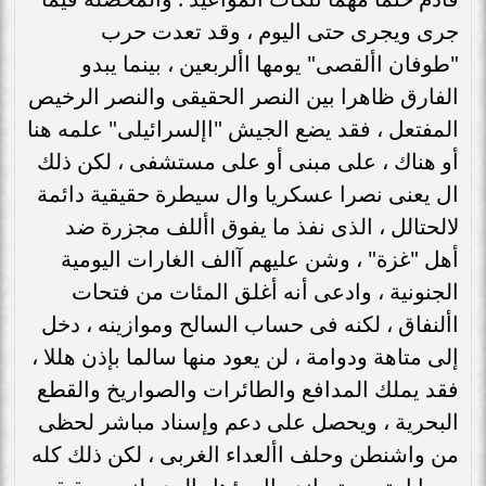
جرى ويجرى حتى اليوم ، وقد تعدت حرب
"طوفان األقصى" يومها األربعين ، بينما يبدو
الفارق ظاهرا بين النصر الحقيقى والنصر الرخيص
المفتعل ، فقد يضع الجيش "اإلسرائيلى" علمه هنا
أو هناك ، على مبنى أو على مستشفى ، لكن ذلك
ال يعنى نصرا عسكريا وال سيطرة حقيقية دائمة
لالحتالل ، الذى نفذ ما يفوق األلف مجزرة ضد
أهل "غزة" ، وشن عليهم آالف الغارات اليومية
الجنونية ، وادعى أنه أغلق المئات من فتحات
األنفاق ، لكنه فى حساب السالح وموازينه ، دخل
إلى متاهة ودوامة ، لن يعود منها سالما بإذن هللا ،
فقد يملك المدافع والطائرات والصواريخ والقطع
البحرية ، ويحصل على دعم وإسناد مباشر لحظى
من واشنطن وحلف األعداء الغربى ، لكن ذلك كله