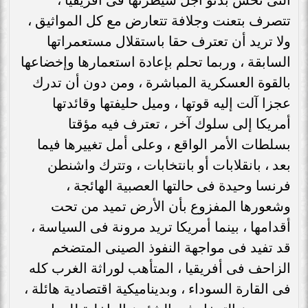
تتصرف بتعنت وجلافة تتعارض مع كل المواثيق ،
ولا تريد أن تعترف حقا باستقلال مستعمراتها
السابقة ، وربما تحلم بإعادة استعمارها وإخضاعها
بالقوة العسكرية المباشرة ، ومن دون أن تدرك
عجزا آلت إليه قوتها ، وميل حليفتها وقائدتها
أمريكا إلى سلوك آخر ، تعترف فيه مؤقتا
بسلطات الأمر الواقع ، وعلى أمل تغييرها فيما
بعد ، بانقلابات أو بانتخابات ، وتترك واشنطن
فرنسا وحيدة فى حالتها العصبية الهائجة ،
وشعورها المفزوع بأن الأرض تميد من تحت
أقدامها ، بينما أمريكا تريد مرونة فى السياسة ،
قد تفيد فى مواجهة النفوذ الصينى المتضخم
الزاحف فى أفريقيا ، المتأهب لوراثة الغرب كله
فى القارة السوداء ، وبديناميكية اقتصادية هائلة ،