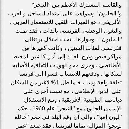
والقاسم المشترك الأعظم بين "النيجر"
و"الجابون" وسواهما على امتداد الساحل والغرب
الأفريقي ، هو الميراث الثقيل للاستعمار الغربى ،
والتغول الوحشى الفرنسى بالذات ، فقد ظلت
"الجابون" ـ وجوارها ـ تحت احتلال برتغالى
ففرنسى لمئات السنين ، وكانت كغيرها من
مراكز قنص ونزح العبيد إلى أمريكا عبر المحيط
الأطلنطى ، وجرى محو الهويات الثقافية الأصلية
لسكانها ، ودفعهم للانتساب قسرا إلى فرنسا
ثقافة ولغة ودينا ، فيما ظل 1% لاغير من السكان
على الدين الإسلامى ، مع نسب أخرى على
دياناتهم الطبيعية الأفريقية ، ومع الاستقلال
الإسمى للجابون مع "النيجر" عام 1960 ، حكم
"ليون إمبا" ، وإلى أن وقع البلد فى حجر "عائلة
بونجو" الموالية تماما لفرنسا ، فقد صعد "عمر