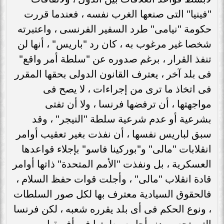
"فينيا" التى صنعها الغرب نفسه ، فعندما قررت
حكومة "نيامى" طرد السفير الفرنسى ، واعتبرته
شخصا غير مرغوب به ، كان رد "باريس" ، أنها لن
تنفذ القرار ، برغم صدوره عن "سلطة أمر واقع"
فى بلد آخر ، يعترف القانون الدولى بحقها المقرر
فى اتخاذ ما ترى من إجراءات ، لا يصح فى
مواجهتها ، أن ترفضها فرنسا ، ولا أن تفتى
بشرعية أو عدم شرعية سلطة "النيجر" ، وقد
سبق لباريس نفسها ، أن نفذت بغير تعقيب أوامر
انقلابات "مالى" و"بوركينا فاسو" بإجلاء قواعدها
العسكرية ، بل ونفذت "الأمم المتحدة" ذاتها أوامر
قادة انقلاب "مالى" ، وأجلت قوات حفظ السلام ،
فالحقوق السيادية معترف بها لكل صور السلطات
، ونوع الحكم فى أى بلد يقرره شعبه ، لكن فرنسا
التى تحس بدنو أجل سيطرتها فى أفريقيا ،