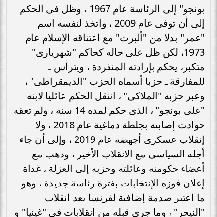
بونجو" إلى الرئاسة عام 1967 ، وظل فى الحكم
إلى أن توفى عام 2009 ، واتخذ لنفسه اسم
"عمر" بدلا من "ألبرت" مع اعتناقه الإسلام عام
1973، لكن ظل على حاله كحاكم "شهريارى"
متكبر، يحكم بإرادته المنفردة ، ويترأس ـ
للمفارقة ـ حزبا أسماه الحزب "الديمقراطى" ،
وعبر حزبه "الملاكى" ، انتقل الحكم عائليا لابنه
"على بونجو" ، الذى حكم لمدة 14 سنة ، ولم تعقه
حوادث إصابته بجلطة دماغية عام 2018 ، ولا
إنقلاب عسكرى أجهضه عام 2019 ، وإلى أن جاء
أجله السياسى مع الانقلاب الأخير ، وذهب مع
أعضاء حكومته وعائلته وحزبه إلى العزلة ، غداة
إعلان فوزه الإنتخابات بفترة رئاسة جديدة ، وهو
ما اعتبر صدمة إضافية لفرنسا بعد انقلاب
"النيجر" ، وما جرى قبله من انقلابات فى "غينيا" و