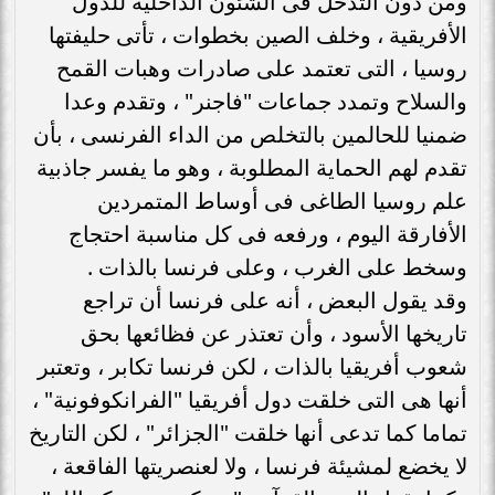
ومن دون التدخل فى الشئون الداخلية للدول
الأفريقية ، وخلف الصين بخطوات ، تأتى حليفتها
روسيا ، التى تعتمد على صادرات وهبات القمح
والسلاح وتمدد جماعات "فاجنر" ، وتقدم وعدا
ضمنيا للحالمين بالتخلص من الداء الفرنسى ، بأن
تقدم لهم الحماية المطلوبة ، وهو ما يفسر جاذبية
علم روسيا الطاغى فى أوساط المتمردين
الأفارقة اليوم ، ورفعه فى كل مناسبة احتجاج
وسخط على الغرب ، وعلى فرنسا بالذات .
وقد يقول البعض ، أنه على فرنسا أن تراجع
تاريخها الأسود ، وأن تعتذر عن فظائعها بحق
شعوب أفريقيا بالذات ، لكن فرنسا تكابر ، وتعتبر
أنها هى التى خلقت دول أفريقيا "الفرانكوفونية" ،
تماما كما تدعى أنها خلقت "الجزائر" ، لكن التاريخ
لا يخضع لمشيئة فرنسا ، ولا لعنصريتها الفاقعة ،