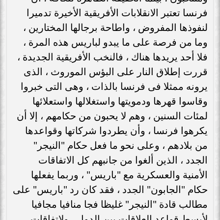
فرنسا تعتبر الانقلابات الأفريقية الأخيرة تدميرا
لنفوذها المفروض ، واطاحة برجالها المختارين ،
وما من فرصة على ما يبدو لباريس هذه المرة ،
فلا أحد يريدها هناك ، فالنخب الأفريقية الجديدة ،
قررت إطلاق النار على البؤس الموروث ، الذى
يرونه ممثلا فى فرنسا بالذات ، وهى التى خبروا
وقاسوا قهرها ودمويتها واستغلالها واستعلائها
لمئات السنين ، وهم لا يحبون من حكامهم ، إلا أن
يكرهوا فرنسا ، وأن يطردوا شركاتها وقواعدها
من بلادهم ، وعلى نحو ما فعل حكام "النيجر"
الجدد ، الذين ألغوا من جانبهم كل الاتفاقات
الأمنية والعسكرية مع "باريس" ، وربما يفعلها
حكام "الجابون" الجدد ، فقد كان رد "باريس" على
مطالب قادة "النيجر" غليظا فجا منافيا مجافيا
لأبسط قواعد العلاقات بين الدول ، ولاتفاقات