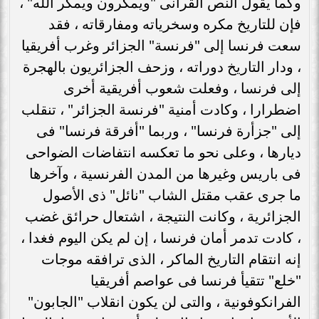
وكما يقول النص القرآنى "ويمكرون ويمكر الله" ،
فإن للتاريخ مكره وسخرياته ومفارقاته ، فقد
سعت فرنسا إلى "فرنسة" الجزائر وغرب أفريقيا
، ودار التاريخ دوراته ، وزحف الجزائريون بالهجرة
إلى فرنسا ، وفعلت شعوب أفريقية أخرى
اضطرارا ، وكادت أمنية "فرنسة الجزائر" ، تنقلب
إلى "جزأرة فرنسا" ، وربما "أفرقة فرنسا" فى
ديارها ، وعلى نحو ما تعكسه انتفاضات الضواحى
فى باريس وغيرها من المدن الفرنسية ، وآخرها
ما جرى عقب مقتل الشاب "نائل" ذى الأصول
الجزائرية ، وكانت النتيجة ، اشتعال حرائق غضب
، كادت تدمر أمان فرنسا ، إن لم يكن اليوم فغدا ،
إنه انتقام التاريخ الماكر ، الذى ترافقه موجات
"خلع" تتقيأ فرنسا فى عواصم أفريقيا
الفرانكوفونية ، والتى لن يكون انقلاب "الجابون"