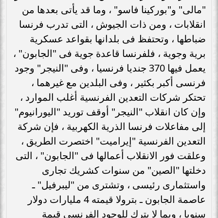
"مالى" و"بوركينا فاسو" ، وما قد يأتى بعدها من
انقلابات ، ومن ذات الجيوش ، التى تدرب فرنسا
ضباطها ، وتحتفظ فى بلدانها بقواعد عسكرية
برية وجوية ، فلفرنسا قاعدة جوية فى "الجابون" ،
يعمل فيها 370 جنديا فرنسيا ، وفى "النيجر" وجود
فرنسى أكبر بكثير ، وفى البلدين مع غيرهما ،
تحتكر شركات التعدين الفرنسية أغلب الموارد ،
وإن كان انقلاب "النيجر" أوقف توريد "اليورانيوم"
إلى مفاعلات فرنسا الذرية الكهربية ، فإن شركة
التعدين الفرنسية "إيراميت" اختصرت الطريق ،
وعلقت فور الانقلاب أعمالها فى "الجابون" ، التى
دخلتها "الصين" من سنوات كشريك تجارى
واستثمارى رئيسى ، وتشترى من "ليبرفيل" ـ
عاصمة الجابون ـ بترولا قيمته 4 مليارات دولار
سنويا ، وبما لا يترك للوجود الفرنسى قيمة