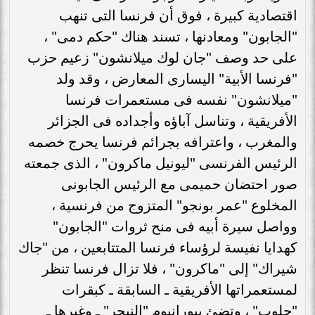
اقتصادية كبيرة ، فوق أن فرنسا التى تنهب
"الجابون" ومعادنها ، تسند هناك "حكم دمى" ،
على حد وصف "جان لوك ميلانشون" زعيم حزب
"فرنسا الأبية" اليسارى المعارض ، وقد ولد
"ميلانشون" نفسه فى مستعمرات فرنسا
الأفريقية ، وتناسل آباؤه وأجداده فى الجزائر
والمغرب ، واعترافه بجرائم فرنسا يحرج خصمه
الرئيس الفرنسى "ليونيل ماكرون" ، الذى جمعته
صور احتضان حميمى مع الرئيس الجابونى
المخلوع "عمر بونجو" المتزوج من فرنسية ،
وواصل سيرة أبيه فى منح ثروات "الجابون"
كهدايا نفيسة لرؤساء فرنسا المتتابعين ، من "جاك
شيراك" إلى "ماكرون" ، فلا تزال فرنسا تنظر
لمستعمراتها الأفريقية ـ السابقة ـ كبقرات
"حلوب" ، وتضئ بيورانيوم "النيجر" ـ وغيرها ـ