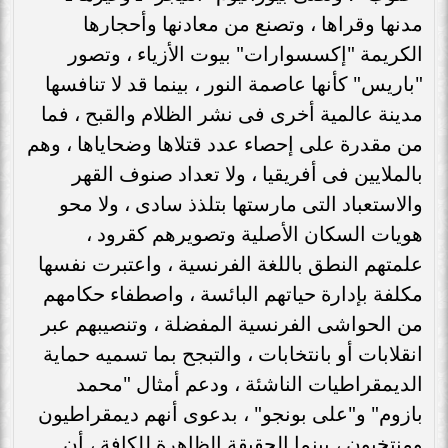
مدنها وقراها ، وتصنع من معادنها وأحجارها
الكريمة "إكسسوارات" بيوت الأزياء ، وتصور
"باريس" كأنها عاصمة النور ، بينما قد لا تنافسها
مدينة عالمية أخرى فى نشر الظلام والقبح ، فما
من مقدرة على إحصاء عدد قتلاها وضحاياها ، وهم
بالملايين فى أفريقيا ، ولا تعداد صنوف القهر
والاستعباد التى مارستها بتلذذ سادى ، ولا محو
هويات السكان الأصلية وتصويرهم كقرود ،
علمتهم النطق باللغة الفرنسية ، واعتبرت نفسها
مكلفة بإدارة حياتهم البائسة ، واصطفاء حكامهم
من الحواشى الفرنسية المفضلة ، وتنصيبهم عبر
انقلابات أو بانتخابات ، والتبجح بما تسميه حماية
الديمقراطيات الناشئة ، ودعم أمثال "محمد
بازوم" و"على بونجو" ، بدعوى أنهم ديمقراطيون
ومنتخبون ، بينما الحقيقة الظاهرة للكافة ، أن