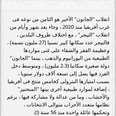
انقلاب "الجابون" الأخير هو الثامن من نوعه فى
غرب أفريقيا منذ 2020 ، وجاء بعد شهر وأيام من
انقلاب "النيجر" ، مع اختلاف ظروف البلدين ،
فالنيجر عدد سكانها كبير نسبيا (27 مليون نسمة) ،
وعظيمة الفقر والشقاء على غنى مواردها
الطبيعية من اليورانيوم والذهب ، بينما "الجابون"
دولة صغيرة سكانيا (2.3 مليون) ، ومتوسط دخل
الفرد فيها يصل إلى تسعة آلاف دولار سنويا ،
بسبب امتيازها البترولى كخامس منتج فى أفريقيا
، إضافة لموارد طبيعية أخرى بينها "المنجنيز"
والأخشاب ، وما من عدالة ولا مشاركة فيها ، برغم
نظامها متعدد الأحزاب متوالى الانتخابات ،
وتحكمها عائلة واحدة منذ 56 سنة (!).