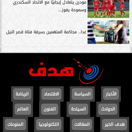
مودرن يتعادل إيجابيًا مع الاتحاد السكندري
وسموحة يفوز...
غدا.. محاكمة المتهمين بسرقة فتاة قصر النيل
الأخبار
السياسة
الاقتصاد
الرياضة
الحوادث
السياحة
الفنون
العالم
هدف الخير
المقالات
التكنولوجيا
المنوعات