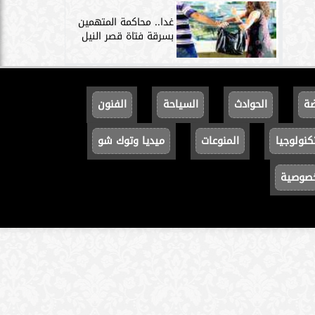
غدا.. محاكمة المتهمين
بسرقة فتاة قصر النيل
ضة
الحوادث
السياحة
الفنون
كنولوجيا
المنوعات
ميديا وتوك شو
خصوصية