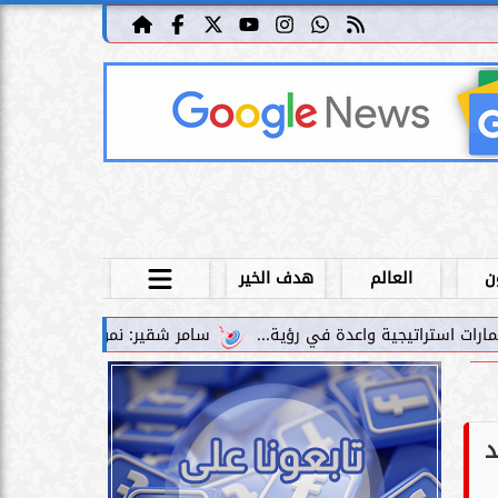
ن
العالم
هدف الخير
سامر شقير: نمو صناديق الاستثمار الخاصة دليل حي ع
د