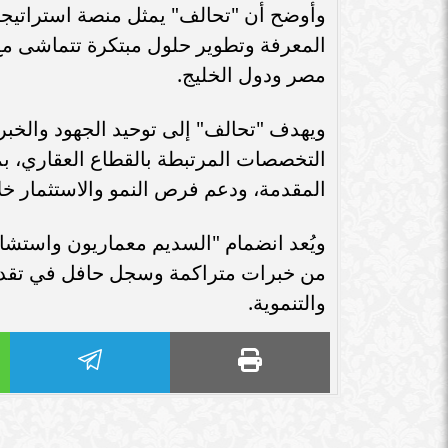
سامر شقير: اتفاقيات السعودية وروسيا
وأوضح أن "تحالف" يمثل منصة استراتيجية
الـ30 تمهد لاستثمارات استراتيجية واعدة
سامر شقير: التحول
المعرفة وتطوير حلول مبتكرة تتماشى مع
في رؤية...
جديداً للاستثما
مصر ودول الخليج.
ويهدف "تحالف" إلى توحيد الجهود والخبر
التخصصات المرتبطة بالقطاع العقاري، ب
المقدمة، ودعم فرص النمو والاستثمار خلا
ويُعد انضمام "السديم معماريون واستشا
من خبرات متراكمة وسجل حافل في تقديم
والتنموية.