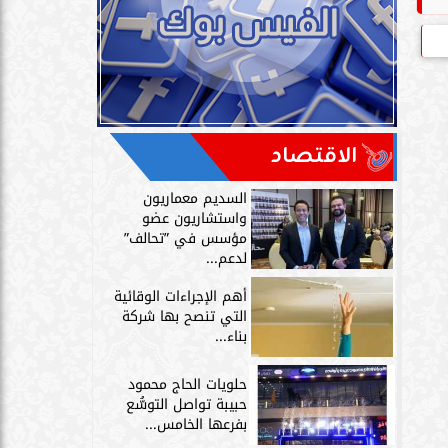
الاقتصاد
السديم معماريون
واستشاريون عضو
مؤسس في ”تحالف”
لدعم...
أهم الإجراءات الوقائية
التي تنصح بها شركة
بناء...
حلويات الحاج محمود
حبيبة تواصل التوسُّع
بفرعها الخامس...