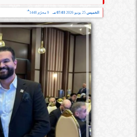
هـ
الخميس
25 يونيو 2026
07:03 مـ
9 محرّم 1448