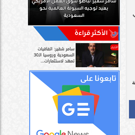
ك
سامر شقير: تباطؤ سوق العمل الأمريكي
زز
يعيد توجيه السيولة العالمية نحو
سامر شقير: 
السعودية
دليل حي
الأكثر قراءة
الأخبار
سامر شقير: اتفاقيات
السعودية وروسيا الـ30
تمهد لاستثمارات...
ة