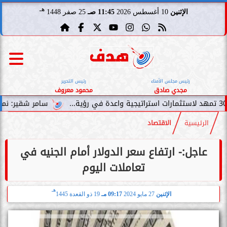
هـ
الإثنين
10 أغسطس 2026
11:45 صـ
25 صفر 1448
رئيس مجلس الأمناء
رئيس التحرير
مجدي صادق
محمود معروف
سامر شقير: نمو صناديق الاستثمار
الرئيسية
الاقتصاد
عاجل:- ارتفاع سعر الدولار أمام الجنيه في
تعاملات اليوم
هـ
الإثنين
27 مايو 2024
09:17 مـ
19 ذو القعدة 1445