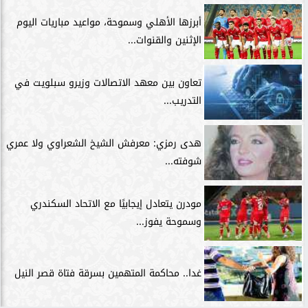
أبرزها الأهلي وسموحة، مواعيد مباريات اليوم
الإثنين والقنوات...
تعاون بين معهد الاتصالات وزيرو سبلويت في
التدريب...
هدى رمزي: معرفش الشيخ الشعراوي ولا عمري
شوفته...
مودرن يتعادل إيجابيًا مع الاتحاد السكندري
وسموحة يفوز...
غدا.. محاكمة المتهمين بسرقة فتاة قصر النيل