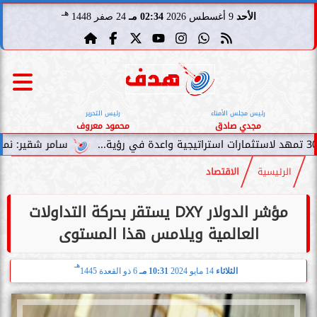
هـ
الأحد
9 أغسطس 2026
02:34 مـ
24 صفر 1448
رئيس مجلس الأمناء
رئيس التحرير
مجدي صادق
محمود معروف
سامر شقير: نمو صناديق الاستثم
الرئيسية
الاقتصاد
مؤشر الدولار DXY يستقر بحركة التداولات
العالمية ويلامس هذا المستوى
هـ
الثلاثاء
14 مايو 2024
10:31 مـ
6 ذو القعدة 1445