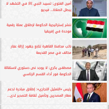
أمين الفتوى: تسييد النبي ﷺ في التشهد لا
يبطل الصلاة… فيديو
ننشر إستراتيجية الحكومة لإطلاق عملة رقمية
موحدة في إفريقيا
نائب محافظ القاهرة تتابع جهود إزالة عقار
مخالف في مصر القديمة
مصطفى بكري: لا يوجد نص دستوري لاستقالة
الحكومة فور أداء القسم الرئاسي
رئيس «التمثيل التجارى»: إطلاق مبادرة لدعم
صغار المصدرين وتأصيل ثقافة التصدير لدى...