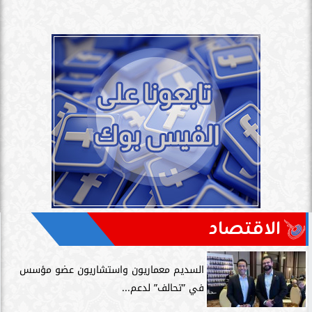
الاقتصاد
السديم معماريون واستشاريون عضو مؤسس
في ”تحالف” لدعم...