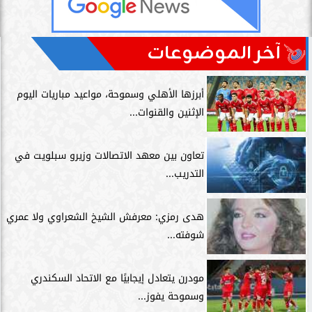
آخر الموضوعات
أبرزها الأهلي وسموحة، مواعيد مباريات اليوم
الإثنين والقنوات...
تعاون بين معهد الاتصالات وزيرو سبلويت في
التدريب...
هدى رمزي: معرفش الشيخ الشعراوي ولا عمري
شوفته...
مودرن يتعادل إيجابيًا مع الاتحاد السكندري
وسموحة يفوز...