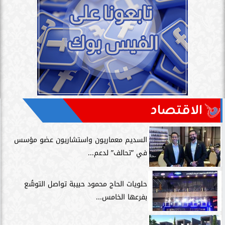
الاقتصاد
السديم معماريون واستشاريون عضو مؤسس
في ”تحالف” لدعم...
حلويات الحاج محمود حبيبة تواصل التوسُّع
بفرعها الخامس...