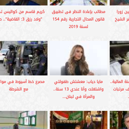
ن زورا
مطالب بإعادة النظر فى تطبيق
كريم قاسم من كواليس تص
ر الشيخ
قانون المحال التجارية رقم 154
”ولاد رزق 3: القاضية”.. صور
لسنة 2019
 المالية..
مايا دياب: معشتش طفولتي
مصرع خط أسيوط في موا
 مرتبات
واشتغلت وأنا عندي 13 سنة..
مع الشرطة
والمرأة في لبنان...