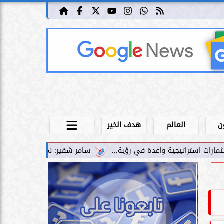
ن
العالم
هدف الخير
سامر شقير: نمو صناديق الاستثمار الخاصة دليل حي على نج