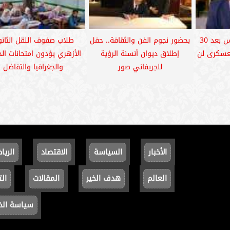
أشرف أبوالهول: حماس بعد 30
بحضور نجوم الفن والثقافة.. حفل
طلاب صفوف النقل الثان
لعسكرى لن
إطلاق ديوان أنسنة الرؤية
الأزهري يؤدون امتحانات ال
للجريفاني صور
والجغرافيا والتفاضل
الأخبار
السياسة
الاقتصاد
الريا
العالم
هدف الخير
المقالات
الت
سياسة ال