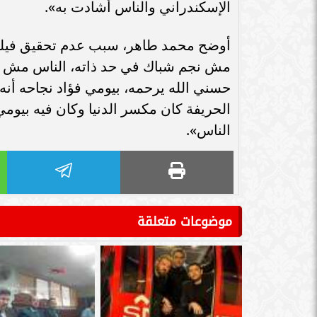
الإسكندراني والناس أشادت به».
أوضح محمد طاهر، سبب عدم تحقيق فيلم «أ
مش نجم شباك في حد ذاته، الناس مش هت
حسني الله يرحمه، بيومي فؤاد نجاحه أنه
الحريفة كان مكسر الدنيا وكان فيه بيوم
الناس».
موضوعات متعلقة