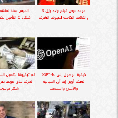
موعد عرض فيلم ولاد رزق 3
الحبس سنة لمتهمي
والقائمة الكاملة لضيوف الشرف
شهادات التأمين بكف
كيفية الوصول إلى GPT-4o؟
تم تبكيرها لتقفيل السنة
نسخة أوبن إيه آي المجانية
تعرف على موعد صرف
والأسرع والمحسنة
شهر يونيو...