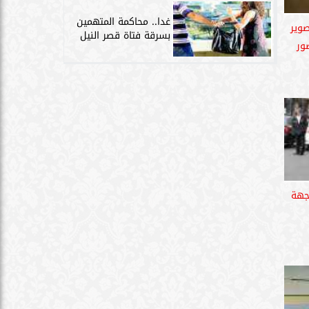
غدا.. محاكمة المتهمين
وير
بسرقة فتاة قصر النيل
جهة