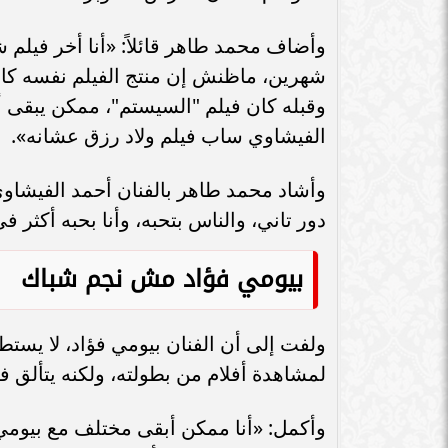
سامر شقير: اتفاقيات السعودية وروسيا
الـ30 تمهد لاستثمارات استراتيجية واعدة
سامر شقير: التحول
وأضاف محمد طاهر قائلاً: «أنا أخر فيلم
في رؤية...
جديداً للاستثما
شهرين، ماظنش إن منتج الفيلم نفسه كا
وقبله كان فيلم "السيستم"، ممكن يبقى أ
الفيشاوي ساب فيلم ولاد رزق عشانه».
وأشاد محمد طاهر بالفنان أحمد الفيشاوي
دور تاني، والناس بتحبه، وأنا بحبه أكثر في
بيومي فؤاد مش نجم شباك
ولفت إلى أن الفنان بيومي فؤاد، لا يست
لمشاهدة أفلام من بطولته، ولكنه يتألق ف
وأكمل: «أنا ممكن أبقى مختلف مع بيومي 