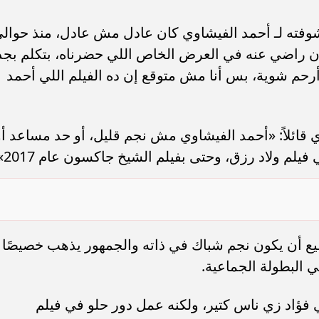
سامر شقير: ارتفاع استثمارات البنو
ات الأوروبية تفتح باباً
السعودية يعكس متانة السيولة ويع
 شوفته لـ أحمد الفيشاوي كان عادل مش عادل، منذ حوال
ر في الطاقة السعودية
الاستقرار المالي
ن راضي عنه في العرض الخاص اللي حضرناه، بتكلم بجد
رحم شوية، بس أنا مش متوقع إن ده الفيلم اللي أحمد
 قائلاً: «أحمد الفيشاوي مش نجم قليل، أو حد مساعد أو
 فيلم ولاد رزق، وحتى بفيلم الشيخ جاكسون عام 2017».
طيع أن يكون نجم شباك في ذاته والجمهور يذهب خصيصًا
ي البطولة الجماعية.
فؤاد زي ناس كتير، ولكنه عمل دور حلو في فيلم