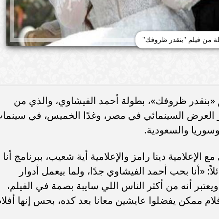
ة من فيلم "بنقدر ظروفك"
 «بنقدر ظروفك»، بطولة أحمد الفيشاوي، والذي من
ور العرض السينمائي في مصر، وغدًا الخميس، في سينما
وسوريا والسعودية.
الإعلامية دينا رامز والإعلامية أية شعيب، ببرنامج أنا
ً: «أنا بحب أحمد الفيشاوي جدًا، ولما بيعمل أدوار
يعتبر أنه من أكثر الناس اللي سايبة بصمة في الفيلم،
ن في أخر كام سنة معملتش 3 أو 4 أفلام ممكن يفضلوا عايشين معانا بعد كده، بحس إنها أفلا