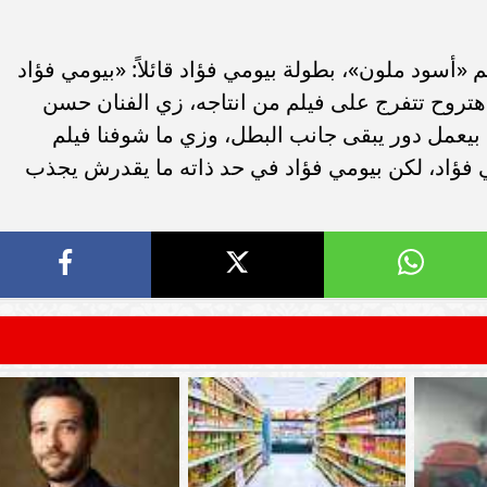
سود ملون»، بطولة بيومي فؤاد قائلاً: «بيومي فؤاد
روح تتفرج على فيلم من انتاجه، زي الفنان حسن
 بيعمل دور يبقى جانب البطل، وزي ما شوفنا فيلم
ي فؤاد، لكن بيومي فؤاد في حد ذاته ما يقدرش يجذب