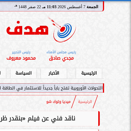
هـ
الجمعة
7 أغسطس 2026
11:03 مـ
22 صفر 1448
رئيس مجلس الأمناء
رئيس التحرير
مجدي صادق
محمود معروف
الرئيسية
الأخبار
السياسة
ا
 الأوروبية تفتح باباً جديداً للاستثمار في الطاقة السعودية
سامر شقير: اتف
الرئيسية
ميديا وتوك شو
ناقد فني عن فيلم «بنقدر ظر