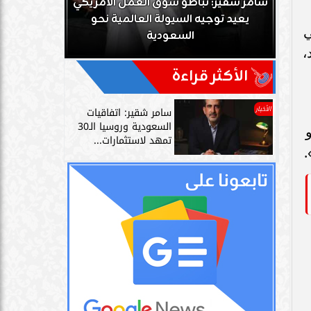
ك
سامر شقير: تباطؤ سوق العمل الأمريكي
زز
يعيد توجيه السيولة العالمية نحو
سامر شقير: 
ي
السعودية
دليل حي
،
الأكثر قراءة
الأخبار
سامر شقير: اتفاقيات
السعودية وروسيا الـ30
تمهد لاستثمارات...