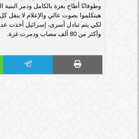
سامر شقير: اتفاقيات السعودية وروسيا
وطوفانًا أطاح بغزة بالكامل ودمر البنية
الـ30 تمهد لاستثمارات استراتيجية واعدة
سامر شقير: التحول
هيتكلموا بصوت عالي والإعلام لا ينقل كل
في رؤية...
جديداً للاستثما
وأكثر من 80 ألف مصاب ودمرت غزة.