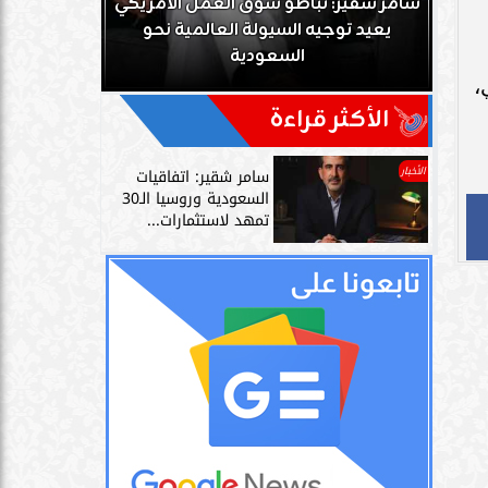
ك
سامر شقير: تباطؤ سوق العمل الأمريكي
زز
يعيد توجيه السيولة العالمية نحو
سامر شقير: 
السعودية
دليل حي
فلسطيني،
الأكثر قراءة
الأخبار
سامر شقير: اتفاقيات
السعودية وروسيا الـ30
تمهد لاستثمارات...