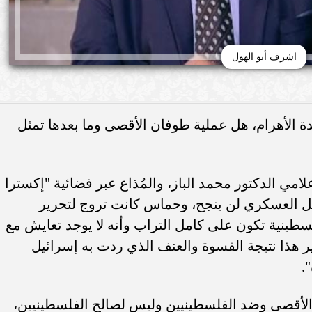
اشرف أبو الهول
 الأهرام، هل عملية طوفان الأقصى وما بعدها تمثل
لامي الدكتور محمد الباز، والمُذاع عبر فضائية "إكسترا
ة أدركت أن الحل العسكري لن ينجح، وحماس كانت تروج لتحرير
سطينية تكون على كامل التراب وأنه لا يوجد تعايش مع
بعد الـ7 من أكتوبر تغير هذا نتيجة القسوة والعنف الذي ردت به إسرائيل
.
الأقصى وضد الفلسطينيين وليس لصالح الفلسطينيين،