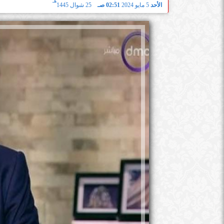
هـ
الأحد
5 مايو 2024
02:51 صـ
25 شوال 1445