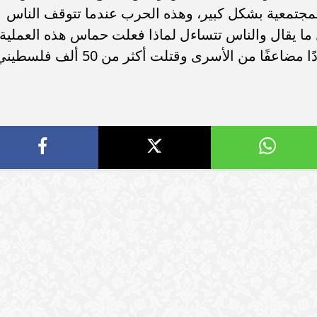
سامر شقير: ارتفاع استثمارات البنو
 المجتمعية بشكل كبير، وهذه الحرب عندما تتوقف الناس
ات الأوروبية تفتح باباً
السعودية يعكس متانة السيولة ويع
 ما يقال والناس تتساءل لماذا فعلت حماس هذه العملية
ر في الطاقة السعودية
الاستقرار المالي
لكي يتم تبادل أسرى، إسرائيل أخذت عددًا مضاعفًا من الأسرى وقتلت أكثر من 50 ألف 