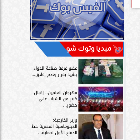
ميديا وتوك شو
عضو غرفة صناعة الدواء
يشيد بقرار بعدم إغلاق...
مهرجان العلمين.. إقبال
كبير من الشباب على
حضور...
وزير الخارجية:
الدبلوماسية المصرية خط
الدفاع الأول لحماية...