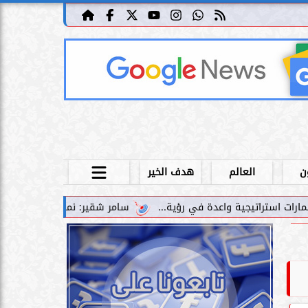
ن
العالم
هدف الخير
سامر شقير: نمو صناديق الاستثمار الخاصة دليل حي