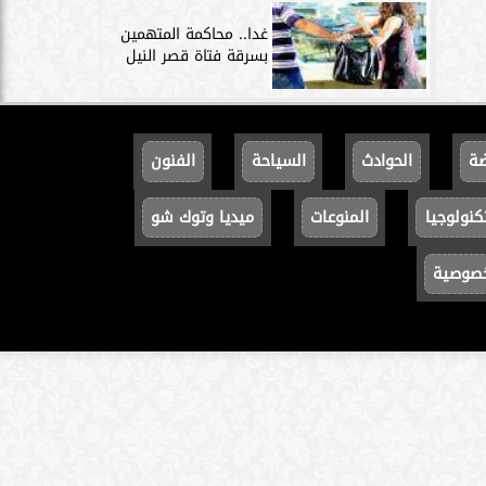
غدا.. محاكمة المتهمين
بسرقة فتاة قصر النيل
ضة
الحوادث
السياحة
الفنون
كنولوجيا
المنوعات
ميديا وتوك شو
خصوصية