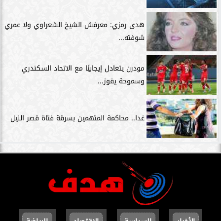
هدى رمزي: معرفش الشيخ الشعراوي ولا عمري
شوفته...
مودرن يتعادل إيجابيًا مع الاتحاد السكندري
وسموحة يفوز...
غدا.. محاكمة المتهمين بسرقة فتاة قصر النيل