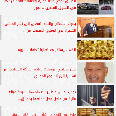
انطلاق آودي RS5 كوبيه وRS Q3 Sportsback
في السوق المصري .. صور
بحوث الإسكان والبناء: نسعى إلى نشر المباني
الخضراء في السوق المصرية من...
الذهب يستقر مع نهاية تعاملات اليوم
خبير سياحي: توقعات بزيادة الحركة السياحية من
أسبانيا إلى السوق المصري
تجديد حبس عاطلين لاتهامهما بسرقة مبالغ
مالية من داخل محل عملهما بحدائق...
عاجل من التموين بشأن سبب إيقاف سوق