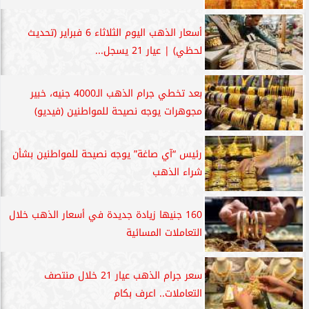
أسعار الذهب اليوم الثلاثاء 6 فبراير (تحديث
لحظي) | عيار 21 يسجل...
بعد تخطي جرام الذهب الـ4000 جنيه، خبير
مجوهرات يوجه نصيحة للمواطنين (فيديو)
رئيس “آي صاغة” يوجه نصيحة للمواطنين بشأن
شراء الذهب
160 جنيها زيادة جديدة في أسعار الذهب خلال
التعاملات المسائية
سعر جرام الذهب عيار 21 خلال منتصف
التعاملات.. اعرف بكام