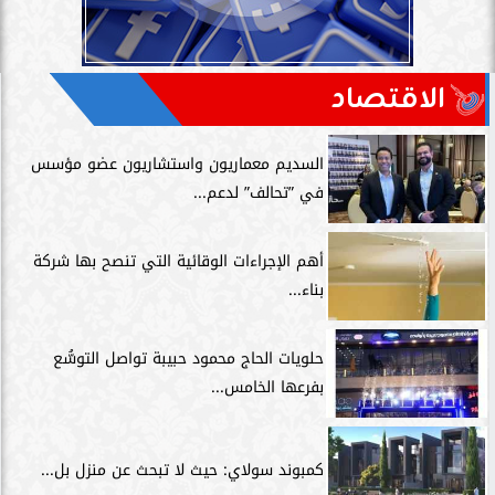
الاقتصاد
السديم معماريون واستشاريون عضو مؤسس
في ”تحالف” لدعم...
أهم الإجراءات الوقائية التي تنصح بها شركة
بناء...
حلويات الحاج محمود حبيبة تواصل التوسُّع
بفرعها الخامس...
كمبوند سولاي: حيث لا تبحث عن منزل بل...