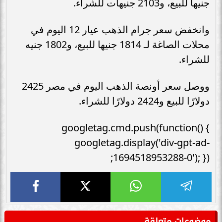
جنيها للبيع، و2103 جنيهات للشراء.
وانخفض سعر جرام الذهب عيار 12 اليوم في
محلات الصاغة لـ 1814 جنيها للبيع، و1802 جنيه
للشراء.
ووصل سعر أونصة الذهب اليوم في مصر 2425
دولارًا للبيع و2424 دولارًا للشراء.
googletag.cmd.push(function() {
googletag.display('div-gpt-ad-
1694518953288-0'); });
موضوعات متعلقة