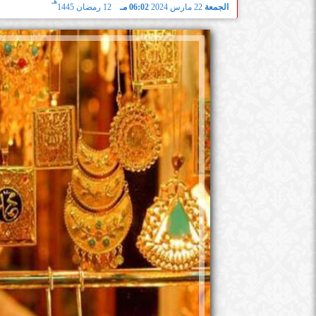
هـ
الجمعة
22 مارس 2024
06:02 مـ
12 رمضان 1445