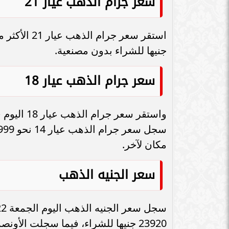
سعر جرام الذهب عيار 21
سامر شقير: اتفاقيات السعودية وروسيا
الـ30 تمهد لاستثمارات استراتيجية واعدة
سامر شقير: التحول
في رؤية...
جديداً للاستثما
جنيها للشراء بدون مصنعية.
سعر جرام الذهب عيار 18
مكان لآخر.
سعر الجنيه الذهب
23920 جنيها للشراء، فيما سجلت الأونصة الذهبية 2167 دولارا.