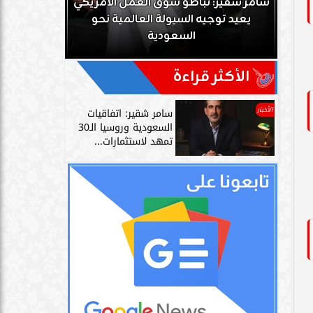
ك
سامر شقير: تباطؤ سوق العمل الأمريكي
زز
يعيد توجيه السيولة العالمية نحو
سامر شقير: 
السعودية
دليل حي
الأكثر قراءة
الأخبار
سامر شقير: اتفاقيات
السعودية وروسيا الـ30
تمهد لاستثمارات...