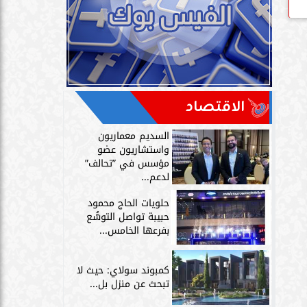
الاقتصاد
السديم معماريون
واستشاريون عضو
مؤسس في ”تحالف”
لدعم...
حلويات الحاج محمود
حبيبة تواصل التوسُّع
بفرعها الخامس...
كمبوند سولاي: حيث لا
تبحث عن منزل بل...