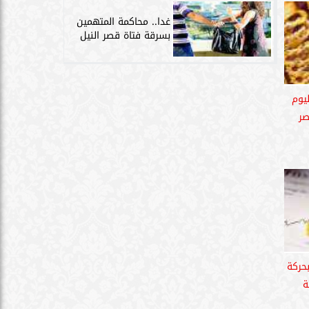
غدا.. محاكمة المتهمين
بسرقة فتاة قصر النيل
يوم
حركة
ة