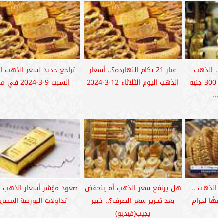
.. الذهب
عيار 21 بكام النهارده؟.. أسعار
تراجع جديد لسعر الذهب ال
يواصل التراجع ويفقد 300 جنيه
الذهب اليوم الثلاثاء 12-3-2024
السبت 9-3-2024 في مصر
الذهب ..
هل يرتفع سعر الذهب أم ينحفض
صعود مؤشر أسعار الذهب ب
يمة 120 جنيهًا لجرام
بعد تحرير سعر الصرف؟.. خبير
تداولات البورصة المصري
يجيب(فيديو)