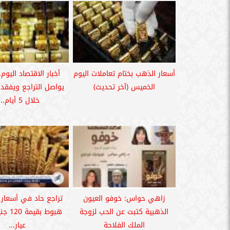
أسعار الذهب بختام تعاملات اليوم
أخبار الاقتصاد اليوم
الخميس (آخر تحديث)
خلال 5 أيام.....
زاهي حواس: خوفو العيون
تراجع حاد في أسعار 
الذهبية كتبت عن الحب لزوجة
هبوط بق
الملك الفلاحة
عيار...