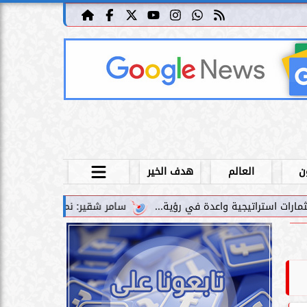
ن
العالم
هدف الخير
سامر شقير: نمو صناديق الاستثمار الخاصة دليل حي على