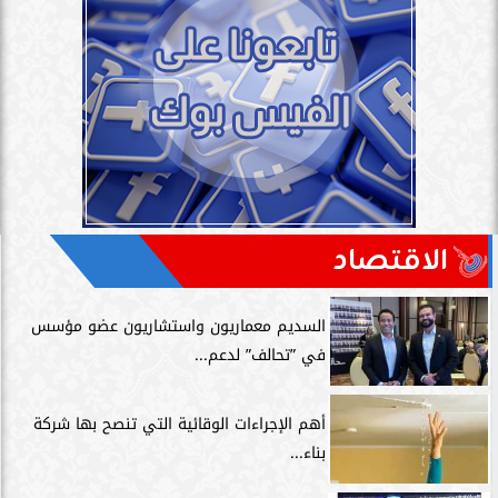
الاقتصاد
السديم معماريون واستشاريون عضو مؤسس
في ”تحالف” لدعم...
أهم الإجراءات الوقائية التي تنصح بها شركة
بناء...