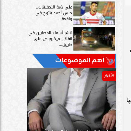
على ذمة التحقيقات..
حبس أحمد فتوح في
واقعة...
ننشر أسماء المصابين في
انقلاب ميكروباص على
طريق...
آهم الموضوعات
الأخبار
ا