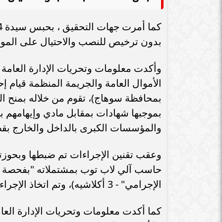
بدون ترخيص للنصب والاحتيال على المو
وأكدت معلومات وتحريات الإدارة العامة 
الأموال العامة والجريمة المنظمة قيام إ
بمحافظة سوهاج)، تقوم من خلاله بمنح ا
بموجبها شهادات بمقابل مادي وإيهامهم بأ
والمؤسسات الكبرى بالداخل والخارج بقصد
حاسب آلي لاب توب بمشتملاته "بفحصة فنيً
الإجرامي" - 3 أكلاشيه)، وتم اتخاذ الإجراءات القانونية وجارى العرض على النيابة العامة.
كما أكدت معلومات وتحريات الإدارة الع