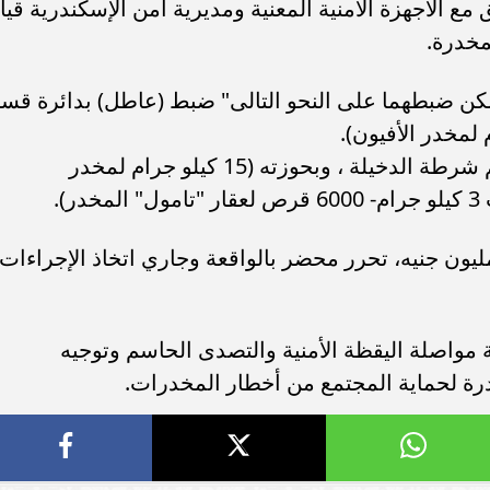
سامر شقير: ارتفاع استثمارات البنو
مع الأجهزة الأمنية المعنية ومديرية أمن الإسكندرية قيا
ات الأوروبية تفتح باباً
السعودية يعكس متانة السيولة ويع
مخدرة.
ر في الطاقة السعودية
الاستقرار المالي
مكن ضبطهما على النحو التالى" ضبط (عاطل) بدائرة قس
(عاطل "له معلومات جنائية") بدائرة قسم شرطة الدخيلة ، وبحوزته (15 كيلو جرام لمخدر
در القيمة المالية للمضبوطات بـ 2,4 مليون جنيه، تحرر محضر بالواقعة وجاري اتخاذ الإجراءات
ة مواصلة اليقظة الأمنية والتصدى الحاسم وتوجيه
درة لحماية المجتمع من أخطار المخدرات.