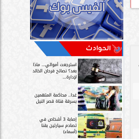
الحوادث
استرجعت أموالي... ماذا
بعد؟ نصائح فرحان الخالد
لإدارة...
غدا.. محاكمة المتهمين
بسرقة فتاة قصر النيل
إصابة 3 أشخاص في
تصادم سيارتين بقنا
(أسماء)