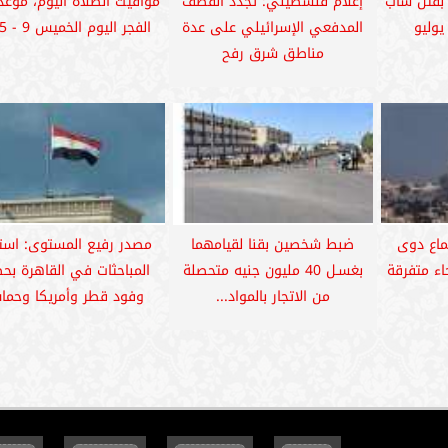
 بقتل شاب
إعلام فلسطيني: تجدد القصف
مواقيت الصلاة اليوم، موعد 
المدفعي الإسرائيلي على عدة
الفجر اليوم الخميس 9 - 5 -...
مناطق شرق رفح
سماع دوى
ضبط شخصين بقنا لقيامهما
مصدر رفيع المستوى: استم
اء متفرقة
بغسـل 40 مليون جنيه متحصلة
المباحثات في القاهرة بح
من الاتجار بالمواد...
وفود قطر وأمريكا وحم