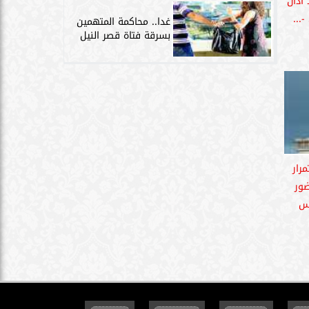
أذان
غدا.. محاكمة المتهمين
بسرقة فتاة قصر النيل
رار
ضور
اس