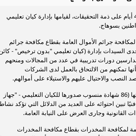
كما أمرت جهات التحقيق ، بحبس سيدة 4 أيام على ذمة التحقيقات، لقيامها بإدارة كيان تعليمي
اطنين بسوهاج.
لمكافحة جرائم الأموال العامة بقطاع مكافحة جرائم
حدى السيدات بإدارة (كيان تعليمي "بدون ترخيص" - كائن
لدارسين دورات تدريبية في عدد من المجالات ومنحهم
نها تمكنهم من الالتحاق بالعمل لدى الشركات
 النصب والاحتيال عليهم والاستيلاء على أموالهم.
وعقب تقنين الإجراءات تم ضبطها وبحوزتها (86 شهادة منسوب صدورها للكيان التعليمي - "جهاز
ا تبين احتوائه على العديد من الدلائل التي تؤكد نشاطه
امة لمكافحة المخدرات بقطاع مكافحة المخدرات