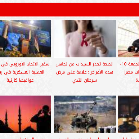
مواعيد الصلاة اليوم الجمعة 10-
الصحة تحذر السيدات من تجاهل
سفير الاتحاد الأوروبى فى 
فظات مصر|
هذه الأعراض: علامة على مرض
العملية العسكرية فى ر
ة
سرطان الثدي
عواقبها كارثية