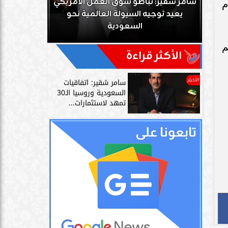
ك
سامر شقير: تباطؤ سوق العمل الأمريكي
م
زز
يعيد توجيه السيولة العالمية نحو
سامر شقير: 
السعودية
دليل حي
م
الأكثر قراءة
الأخبار
سامر شقير: اتفاقيات
السعودية وروسيا الـ30
تمهد لاستثمارات...