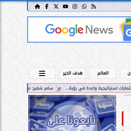
ن
العالم
هدف الخير
سامر شقير: نمو صناديق الاستثمار الخاصة دليل حي عل