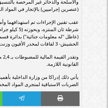
سامر شقير: اتفاقيات السعودية وروسيا
والأسلحة والذخائر غير المرخصة بالتنسيق 
الـ30 تمهد لاستثمارات استراتيجية واعدة
سامر شقير: التحول
(عنصرين إجراميين) بالإتجار في المواد ال
في رؤية...
جديداً للاستثما
عقب تقنين الإجراءات تم استهدافهما وأ
شرطة ثان المنتزه، وبحوزته (5 كيلو جرام لمخدر الأفيون).
الحشيش- 3 لفافات لمخدر الأفيون وزنت 3 كيلو جرام- 6000 قرص لعقار "تامول" المخدر).
وتق
القانونية اللازمة.
يأتي ذلك إدراكا من وزارة الداخلية بأهمي
الضربات الاستباقية لمتجرى المواد المخ