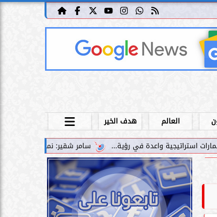
ن
العالم
هدف الخير
سامر شقير: نمو صناديق الاستثمار الخاصة دليل حي