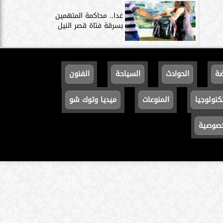
غدا.. محاكمة المتهمين
بسرقة فتاة قصر النيل
ضة
الحوادث
السياحة
الفنون
كنولوجيا
المنوعات
ميديا وتوك شو
خصوصية