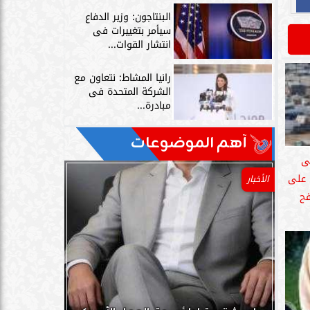
البنتاجون: وزير الدفاع
سيأمر بتغييرات فى
انتشار القوات...
رانيا المشاط: نتعاون مع
الشركة المتحدة فى
مبادرة...
آهم الموضوعات
ى
 على
الأخبار
فح