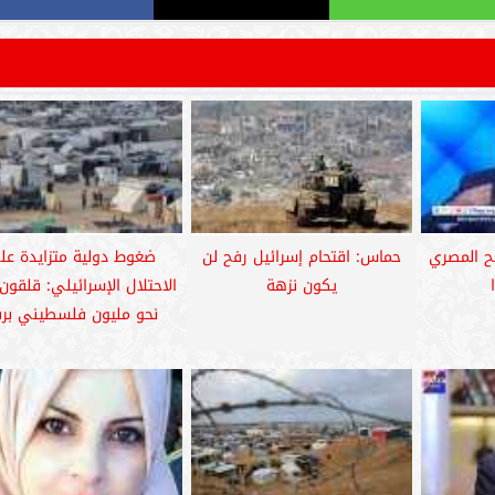
ح المصري
حماس: اقتحام إسرائيل رفح لن
ضغوط دولية متزايدة عل
يكون نزهة
الاحتلال الإسرائيلي: قلقون
نحو مليون فلسطيني بر