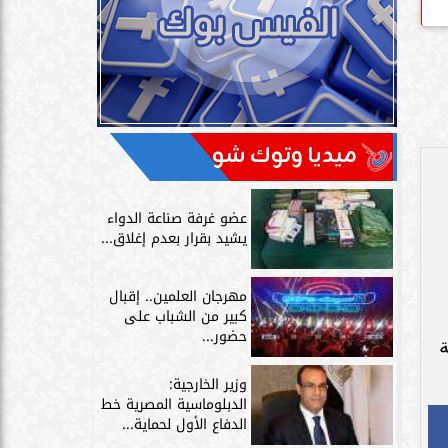
ميديا وتوك شو
عضو غرفة صناعة الدواء
يشيد بقرار بعدم إغلاق...
مهرجان العلمين.. إقبال
كبير من الشباب على
حضور...
ة
وزير الخارجية:
الدبلوماسية المصرية خط
الدفاع الأول لحماية...