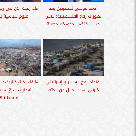
سامر شقير: اتفاقيات السعودية وروسيا
أحمد موسى للمصريين بعد
ماذا يحث الآن فى رفح
الـ30 تمهد لاستثمارات استراتيجية واعدة
سامر شقير: التحول
في رؤية...
جديداً للاستثما
تطورات رفح الفلسطينية: بلاش
علوم سياسية يُ
حد يسخنكم.. حدودكم محمية
اقتحام رفح.. سيناريو إسرائيلي
«القاهرة الإخبارية»:
كارثي يهدد بجبال من الجثث
انفجارات شرق مدي
الفلسطينية