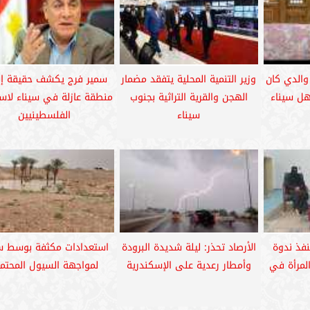
والدي كان
وزير التنمية المحلية يتفقد مضمار
سمير فرج يكشف حقيقة إن
هل سيناء
الهجن والقرية التراثية بجنوب
منطقة عازلة في سيناء لاس
سيناء
الفلسطينيين
نفذ ندوة
الأرصاد تحذر: ليلة شديدة البرودة
استعدادات مكثفة بوسط سي
المرأة في
وأمطار رعدية على الإسكندرية
لمواجهة السيول المحتمل