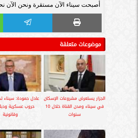
أصبحت سيناء الآن مستقرة ونحن الآن نحت
موضوعات متعلقة
الجزار يستعرض مشروعات الإسكان
عادل حمودة: سيناء تح
في سيناء ومدن القناة خلال 10
حروب عسكرية ودبل
سنوات
وقانونية