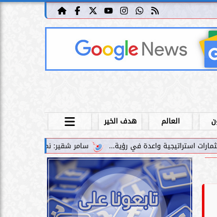
ن
العالم
هدف الخير
سامر شقير: نمو صناديق الاستثمار الخاصة دليل حي على نج