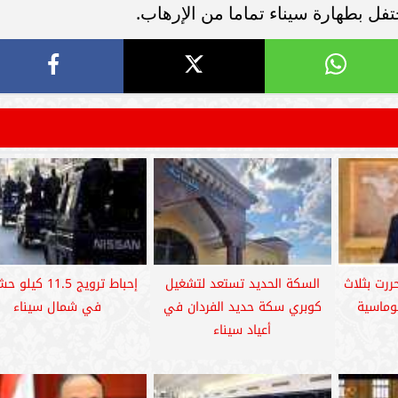
فل بطهارة سيناء تماما من الإرهاب.
ررت بثلاث
السكة الحديد تستعد لتشغيل
إحباط ترويج 11.5 ك
وماسية
كوبري سكة حديد الفردان في
في شمال سيناء
أعياد سيناء