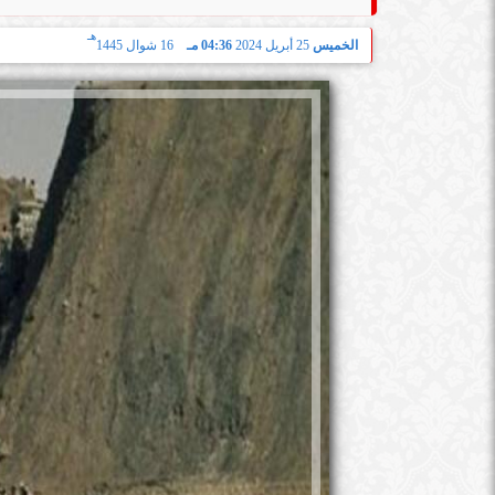
هـ
الخميس
25 أبريل 2024
04:36 مـ
16 شوال 1445