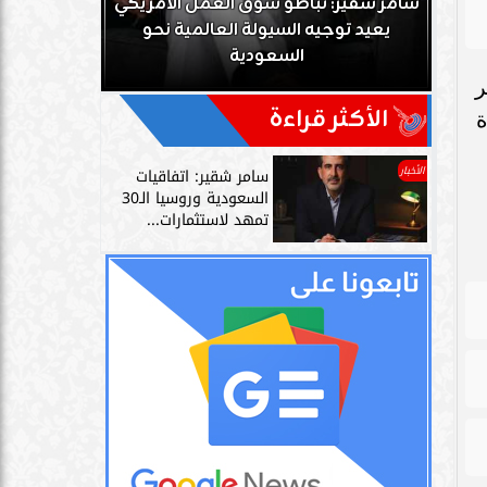
ك
سامر شقير: تباطؤ سوق العمل الأمريكي
زز
يعيد توجيه السيولة العالمية نحو
سامر شقير: 
السعودية
دليل حي
د تحرير
الأكثر قراءة
ة
الأخبار
سامر شقير: اتفاقيات
السعودية وروسيا الـ30
تمهد لاستثمارات...