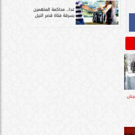
غدا.. محاكمة المتهمين
بسرقة فتاة قصر النيل
يلو حشيش