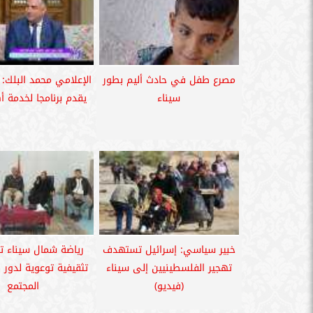
مصرع طفل في حادث أليم بطور
الإعلامي محمد البلك: 
سيناء
يقدم برنامجا لخدمة أ
خبير سياسي: إسرائيل تستهدف
رياضة شمال سيناء ت
تهجير الفلسطينيين إلى سيناء
تثقيفية توعوية لدور 
(فيديو)
المجتمع