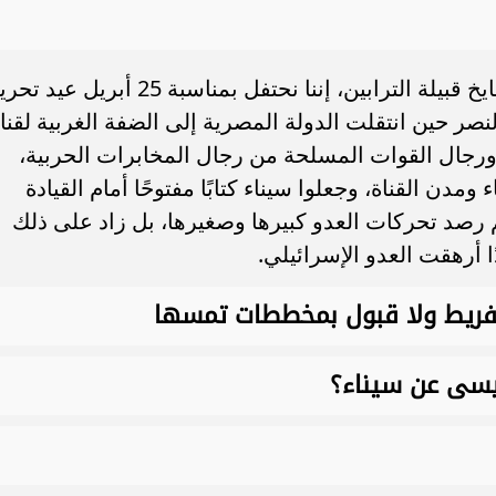
سامر شقير: ارتفاع استثمارات البنو
ات الأوروبية تفتح باباً
السعودية يعكس متانة السيولة ويع
ر في الطاقة السعودية
الاستقرار المالي
وقال الشيخ عبد الله سليم سالم أحد مشايخ قبيلة الترابين، إننا نحتفل بمناسبة 25 أبريل عي
نصر حين انتقلت الدولة المصرية إلى الضفة الغربية لقنا
 ورجال القوات المسلحة من رجال المخابرات الحربية،
 ومدن القناة، وجعلوا سيناء كتابًا مفتوحًا أمام القيادة
م رصد تحركات العدو كبيرها وصغيرها، بل زاد على ذلك
ا أرهقت العدو الإسرائيلي.
 تفريط ولا قبول بمخططات تمسها
سيسى عن سيناء؟