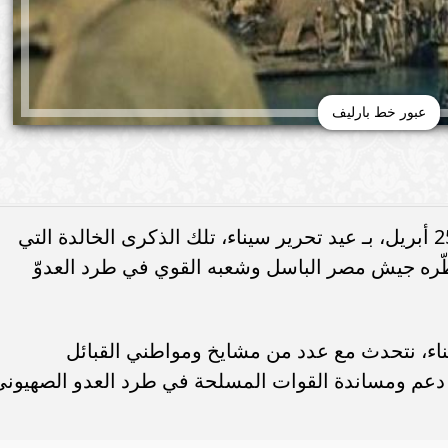
عبور خط بارليف
يحتفل الشعب المصري، اليوم الخميس 25 أبريل، بـ عيد تحرير سيناء، تلك الذكرى الخالدة التي
سطّره جيش مصر الباسل وشعبه القوي في طرد العدوّ
يناء، نتحدث مع عدد من مشايخ ومواطني القبائل
 في دعم ومساندة القوات المسلحة في طرد العدو الصهيون