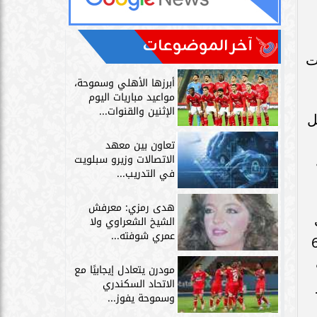
آخر الموضوعات
اة السويس في 6 ساعات
أبرزها الأهلي وسموحة،
مواعيد مباريات اليوم
الإثنين والقنوات...
ل
تعاون بين معهد
الاتصالات وزيرو سبلويت
في التدريب...
هدى رمزي: معرفش
ُ
الشيخ الشعراوي ولا
عمري شوفته...
ولاء والانتماء جيلا بعد جيل، حتى جاءت موجة الشر على سيناء منذُ حوالي 6
مودرن يتعادل إيجابيًا مع
الاتحاد السكندري
وسموحة يفوز...