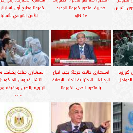
ول فيروس
«احذروا مما هو قادم».. تطورات
القاهرة الأخبارية: رفع إجر
يكون أشرس
خطيرة لمتحور كورونا الجديد
كورونا وطرح أول استراتي
«JN.1»
للأمن القومي بألمانيا
 كورونا
استشاري حالات حرجة: يجب اتباع
استشاري مناعة يكشف س
الحوامل
الإجراءات الاحترازية لتجنب الإصابة
انتشار فيروس الميكوبلاز
بالمتحور الجديد لكورونا
الرئوية بالصين وحقيقة وج
بمصر