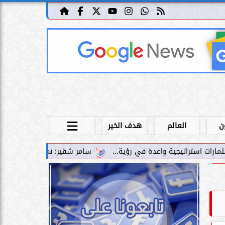
ن
العالم
هدف الخير
سامر شقير: نمو صناديق الاستثمار الخاصة دليل حي على 