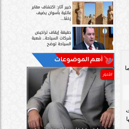
خبير آثار: اكتشاف مقابر
عائلية بأسوان يضيف
زخمًا...
حقيقة إيقاف تراخيص
شركات السياحة.. شعبة
السياحة توضح
آهم الموضوعات
ا
الأخبار
ت
ا