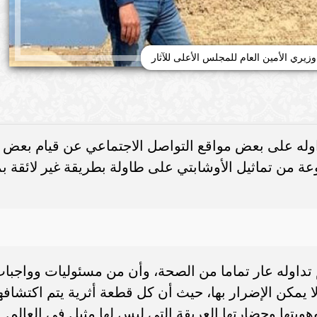
يري الأمين العام للمجلس الأعلى للآثار
داوله على بعض مواقع التواصل الاجتماعي عن قيام بعض
ة من تماثيل الأوشابتي على طاولة بطريقة غير لائقة بم
م تداوله عار تماما من الصحة، وأن من مسئوليات وواجبا
يمكن الإضرار بها، حيث أن كل قطعة أثرية يتم اكتشافه
تها وحضارتها العريقة التي ليس لها مثيل في العالم.