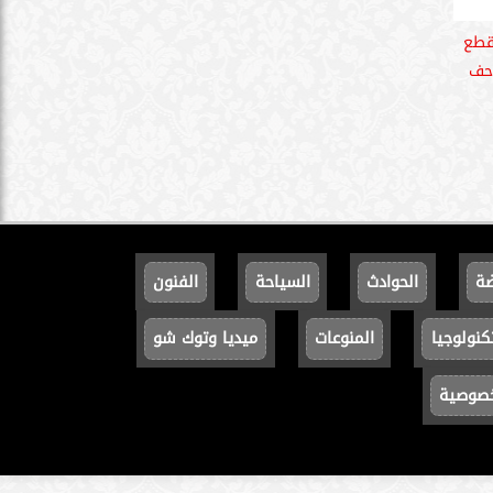
لقطع
احف
ضة
الحوادث
السياحة
الفنون
كنولوجيا
المنوعات
ميديا وتوك شو
خصوصية