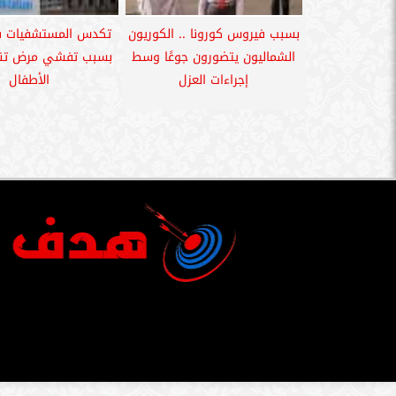
بسبب فيروس كورونا .. الكوريون
تكدس المستشفيات ف
الشماليون يتضورون جوعًا وسط
بسبب تفشي مرض تن
إجراءات العزل
الأطفال