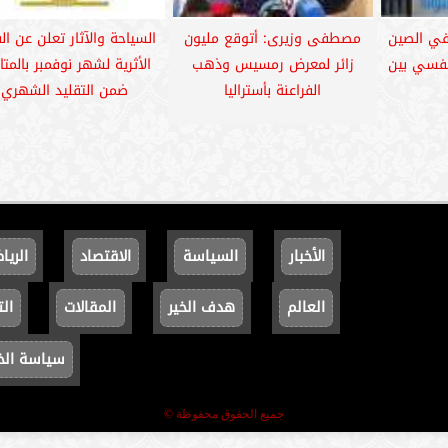
ي الصين
مصطفى وزيرى: أتوقع مليون
السياحة والآثار تعلن عن ا
فسي بين
زائر لمعرض رمسيس وذهب
الأثرية لشهر نوفمبر بالمت
الفراعنة بأستراليا
ضمن التقليد الشهري
الأخبار
السياسة
الاقتصاد
الريا
العالم
هدف الخير
المقالات
الت
سياسة ال
جميع الحقوق محفوظة ©