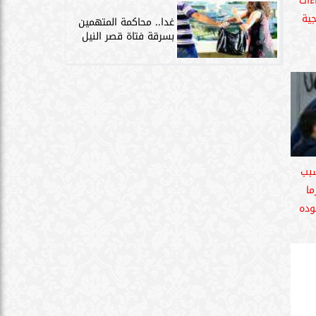
اءات
جية
غدا.. محاكمة المتهمين
بسرقة فتاة قصر النيل
بب
ما
وده