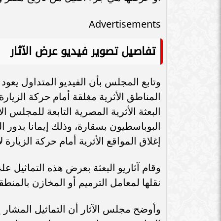
سامر شقير: اتفاقيات السعودية وروسيا
الـ30 تمهد لاستثمارات استراتيجية واعدة
سامر شقير: التحول
Advertisements
في رؤية...
جديداً للاستثما
تفاصيل تصوير فيديو عرض الآثار
المناطق الأثرية مغلقة أمام حركة الزيارة
البعثة الأثرية المصرية التابعة للمجلس ا
البوباسطيون بسقارة، وذلك إيمانا بدور
إغلاق المواقع الأثرية أمام حركة الزيارة 
وقام آثاريو البعثة بعرض هذه التماثيل ع
نقلها لمعامل الترميم أو المخازن بالمنطقة
وأوضح مجلس الآثار أن التماثيل المشار إ