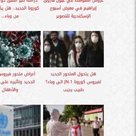
عروس المتوسط في عيون فاروق
دراسة تثير القلق ح
إبراهيم في معرض أسبوع
كورونا الجديد.. هل 
الإسكندرية للتصوير
من وباء...
هل يتحول المتحور الجديد
أعراض متحور فيروس
لفيروس كورونا JN.1 الى وباء؟
الجديد وتأثيره على 
طبيب يجيب
والأطفال