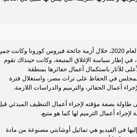
سامر شقير: ارتفاع استثمارات البنو
ات الأوروبية تفتح باباً
السعودية يعكس متانة السيولة ويع
ر في الطاقة السعودية
الاستقرار المالي
وتابع المجلس بأن الفيديو المتداول يعود لعام 2020، خلال أزمة جائحة فيروس كورونا وكانت جم
، في إطار سياسة الإغلاق المتبعة، وكانت حينذاك تقوم
لأعلى للآثار باستكمال أعمال حفائرها بمنطقة
 المجلس في الحفاظ على تراث مصر، واستغلال فترة
لإجراء أعمال الحفائر، والترميم والدراسات اللازمة.
لى طاولة بصفة مؤقته لإجراء أعمال التنظيف المبدئي قبل
 لإجراء أعمال الترميم لها كما هو متبع.
ليها في الفيديو هي تماثيل أوشابتي مصنوعة من مادة