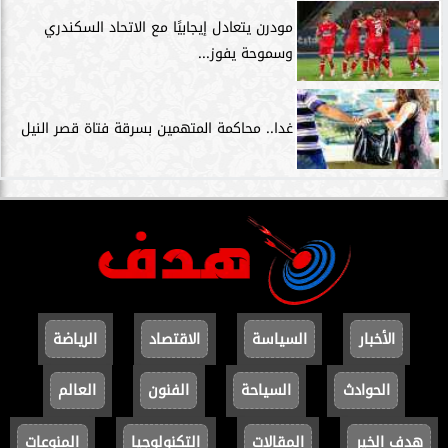
مودرن يتعادل إيجابيًا مع الاتحاد السكندري
وسموحة يفوز...
غدا.. محاكمة المتهمين بسرقة فتاة قصر النيل
الأخبار
السياسة
الاقتصاد
الرياضة
الحوادث
السياحة
الفنون
العالم
هدف الخير
المقالات
التكنولوجيا
المنوعات