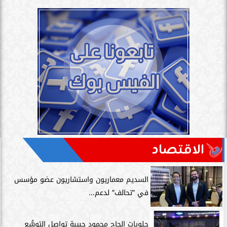
الاقتصاد
السديم معماريون واستشاريون عضو مؤسس
في ”تحالف” لدعم...
حلويات الحاج محمود حبيبة تواصل التوسُّع