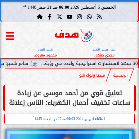
هـ
الخميس
6 أغسطس 2026
06:00 صـ
21 صفر 1448
رئيس مجلس الأمناء
رئيس التحرير
مجدي صادق
محمود معروف
سامر شقير: نمو صناديق الاستثمار
الرئيسية
ميديا وتوك شو
تعليق قوي من أحمد موسى عن زيادة
ساعات تخفيف أحمال الكهرباء: الناس زعلانة
هـ
الثلاثاء
4 يونيو 2024
09:03 مـ
27 ذو القعدة 1445