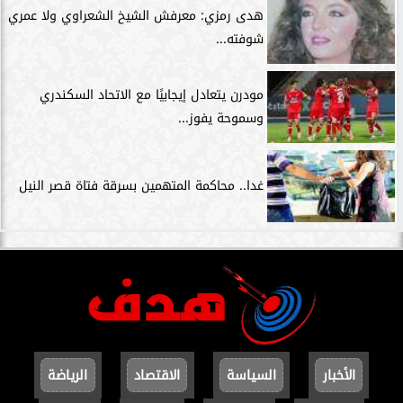
هدى رمزي: معرفش الشيخ الشعراوي ولا عمري
شوفته...
مودرن يتعادل إيجابيًا مع الاتحاد السكندري
وسموحة يفوز...
غدا.. محاكمة المتهمين بسرقة فتاة قصر النيل
الأخبار
السياسة
الاقتصاد
الرياضة