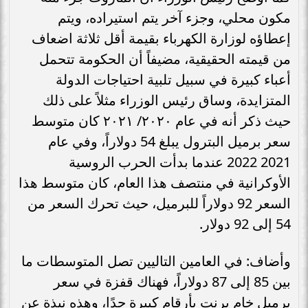
مكون محلي، وجزء آخر يتم استيراده، ويتم
إعطاؤه لوزارة الكهرباء بقيمة أقل ثلاثة اضعاف
من قيمته الحقيقية، مضيفاً أن الحكومة تتحمل
أعباء كبيرة في سبيل تلبية احتياجات الدولة
المتزايدة، وساق رئيس الوزراء مثلاً على ذلك
حيث ذكر أنه في عام ٢٠٢٠/ ٢٠٢١ كان متوسط
سعر برميل البترول يبلغ 54 دولاراً، وفي عام
2021 2022 عندما بدأت الحرب الروسية
الأوكرانية في منتصف هذا العام، كان متوسط هذا
السعر 92 دولاراً للبرميل، حيث تحرك السعر من
54 إلى 92 دولار.
وأضاف: في العامين التاليين تصل المتوسطات ما
بين 85 إلى 87 دولاراً، فهناك قفزة في سعر
برميل خام برنت بأرقام كبيرة جدًا، وهذه نبذة عن