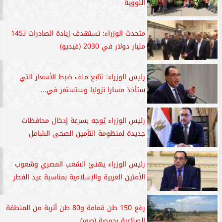
النووية
متحدث الوزراء: نستهدف زيادة الصادرات لـ145
مليار دولار في 2030 (فيديو)
رئيس الوزراء: نتابع ملف ضبط الأسعار التي
ستأخذ مسارا نزوليا وستستمر في...
رئيس الوزراء يُوجه بسرعة إدخال محافظات
جديدة لمنظومة التأمين الصحى الشامل
رئيس الوزراء يهنئ الشعب المصري وشعوب
الأمتين العربية والإسلامية بمناسبة عيد الفطر
رفع 150 طن قمامة و80 طن أتربة من المنطقة
الصناعية بجمصة (صور)