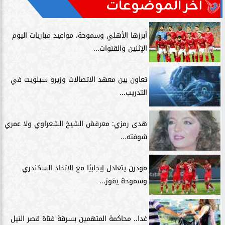
آخر الموضوعات
أبرزها الأهلي وسموحة، مواعيد مباريات اليوم
الإثنين والقنوات...
تعاون بين معهد الاتصالات وزيرو سبلويت في
التدريب...
هدى رمزي: معرفش الشيخ الشعراوي ولا عمري
شوفته...
مودرن يتعادل إيجابيًا مع الاتحاد السكندري
وسموحة يفوز...
غدا.. محاكمة المتهمين بسرقة فتاة قصر النيل