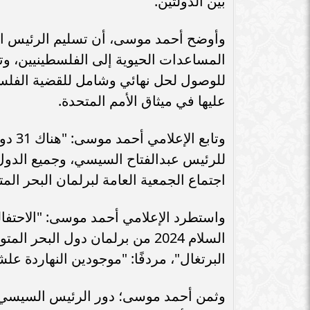
بين الدولتين.
سامر شقير: اتفاقيات السعودية وروسيا
الـ30 تمهد لاستثمارات استراتيجية واعدة
سامر شقير: التحول
في رؤية...
جديداً للاستثما
وأوضح أحمد موسى، أن تسليم الرئيس الس
المساعدات الحيوية إلى الفلسطينيين، وت
للوصول لحل نهائي وشامل للقضية الفلسط
عليها في ميثاق الأمم المتحدة.
وتابع
للرئيس عبدالفتاح السيسي، وجميع الدول 
اجتماع الجمعية العامة لبرلمان البحر الم
واستطرد الإعلامي أحمد موسى: "الاحتفا
السلام 2024 من برلمان دول الب
البرتغال"، مردفًا: "موجودين النهاردة ع
وثمن أحمد موسى؛ دور الرئيس السيسي في