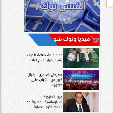
ميديا وتوك شو
عضو غرفة صناعة الدواء
يشيد بقرار بعدم إغلاق...
مهرجان العلمين.. إقبال
كبير من الشباب على
حضور...
وزير الخارجية:
الدبلوماسية المصرية خط
الدفاع الأول لحماية...