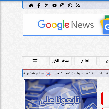
ن
العالم
هدف الخير
سامر شقير: نمو صناديق الاستثمار الخاصة دليل حي ع