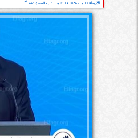
هـ
الأربعاء
15 مايو 2024
09:14 مـ
7 ذو القعدة 1445