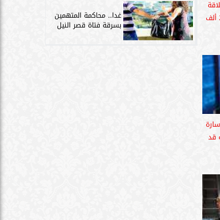
اقة
غدا.. محاكمة المتهمين
فى ميناء السخنة تحمل 24 ألف
بسرقة فتاة قصر النيل
سارة
 قد