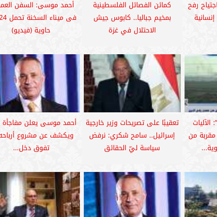
جتياح رفح
كمائن الفصائل الفلسطينية
أحمد موسى: السفن العمل
نسانية
بمخيم جباليا.. كابوس جيش
الاحتلال في غزة
حاوية (فيديو)
 الآليات
تعقيبًا على تصريحات وزير خارجية
أحمد موسى يعلن مفاجأة 
 مقربة من
إسرائيل.. سامح شكري: نرفض
ويكشف عن مشروع أرباحه
ة...
سياسة ليّ الحقائق
تفوق دخل...