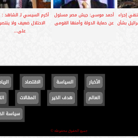
نفي إجراء
أحمد موسى: جيش مصر مسئول
أكرم السيسي لـ الشاهد :
رائيل بشأن
عن حماية الدولة وأمنها القومى
الاحتلال ضعيف ولا ينتصر 
على...
الأخبار
السياسة
الاقتصاد
الريا
العالم
هدف الخير
المقالات
الت
سياسة ال
جميع الحقوق محفوظة ©