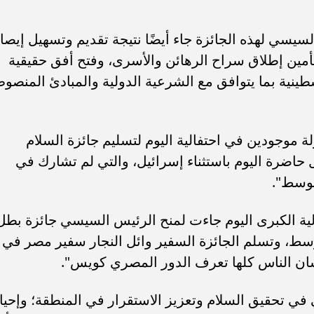
سامر شقير: ارتفاع استثمارات البنو
ات الأوروبية تفتح باباً
السعودية يعكس متانة السيولة ويع
ر في الطاقة السعودية
الاستقرار المالي
يسي لهذه الجائزة جاء أيضًا نتيجة تقديم وتسهيل إيصا
أمين إطلاق سراح الرهائن والأسرى، وفتح أفق حقيقية
ينية بما يتوافق مع الشرعية الدولية والمبادئ المنصو
 الإعلامي أحمد موسى: "هناك 31 دولة موجودين في احتفالية اليوم لتسليم جائزة السلام
حاضرة اليوم باستثناء إسرائيل، والتي لم تشارك في
توسط".
لية الكبرى اليوم جاءت لمنح الرئيس السيسي جائزة بطل
حر المتوسط، وتسلم الجائزة السفير وائل النجار سفير مصر في
لشان الناس كلها تعرف الدور المصري كويس".
 تحقيق السلام وتعزيز الاستقرار في المنطقة؛ وإحيا