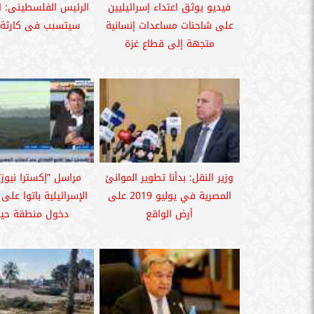
فيديو يوثق اعتداء إسرائيليين
الرئيس الفلسطينى: ا
على شاحنات مساعدات إنسانية
سيتسبب فى كارثة إ
متجهة إلى قطاع غزة
وزير النقل: بدأنا تطوير الموانئ
مراسل ”إكسترا نيوز”:
المصرية في يوليو 2019 على
الإسرائيلية باتوا على
أرض الواقع
دخول منطقة حيوي