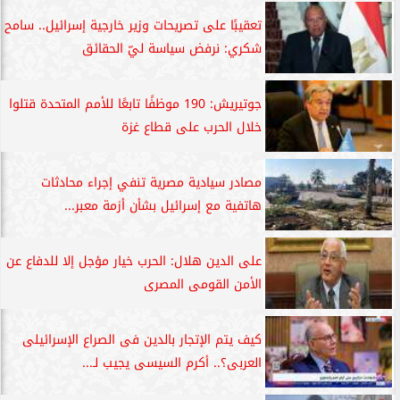
تعقيبًا على تصريحات وزير خارجية إسرائيل.. سامح
شكري: نرفض سياسة ليّ الحقائق
جوتيريش: 190 موظفًا تابعًا للأمم المتحدة قتلوا
خلال الحرب على قطاع غزة
مصادر سيادية مصرية تنفي إجراء محادثات
هاتفية مع إسرائيل بشأن أزمة معبر...
على الدين هلال: الحرب خيار مؤجل إلا للدفاع عن
الأمن القومى المصرى
كيف يتم الإتجار بالدين فى الصراع الإسرائيلى
العربى؟.. أكرم السيسى يجيب لـ...