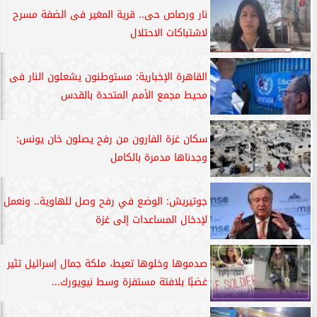
نار ورصاص حى.. قرية المغير فى الضفة مسرح
لاشتباكات الاحتلال
القاهرة الإخبارية: مستوطنون يشعلون النار فى
محيط مجمع الأمم المتحدة بالقدس
سكان غزة الفارون من رفح يصلون خان يونس:
وجدناها مدمرة بالكامل
جوتيريش: الوضع في رفح وصل للهاوية.. ونعمل
لإدخال المساعدات إلى غزة
صدموها وخلوها تعيط، ملكة جمال إسرائيل تثير
غضبًا بلافتة مستفزة وسط نيويورك...