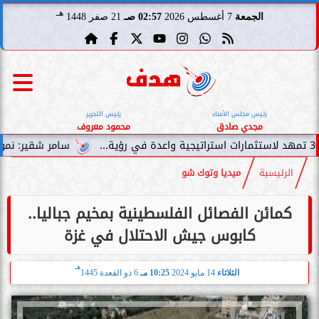
هـ
الجمعة
7 أغسطس 2026
02:57 صـ
21 صفر 1448
رئيس مجلس الأمناء
رئيس التحرير
مجدي صادق
محمود معروف
سامر شقير: نمو صناديق الاستثما
الرئيسية
ميديا وتوك شو
كمائن الفصائل الفلسطينية بمخيم جباليا..
كابوس جيش الاحتلال في غزة
هـ
الثلاثاء
14 مايو 2024
10:25 مـ
6 ذو القعدة 1445