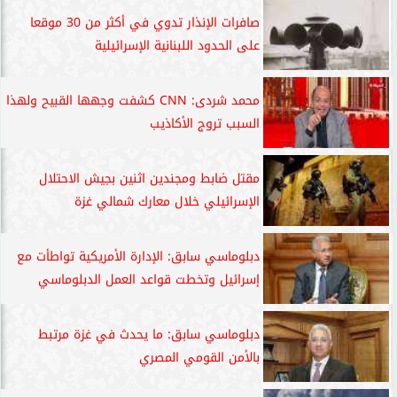
صافرات الإنذار تدوي في أكثر من 30 موقعا
على الحدود اللبنانية الإسرائيلية
محمد شردى: CNN كشفت وجهها القبيح ولهذا
السبب تروج الأكاذيب
مقتل ضابط ومجندين اثنين بجيش الاحتلال
الإسرائيلي خلال معارك شمالي غزة
دبلوماسي سابق: الإدارة الأمريكية تواطأت مع
إسرائيل وتخطت قواعد العمل الدبلوماسي
دبلوماسي سابق: ما يحدث في غزة مرتبط
بالأمن القومي المصري