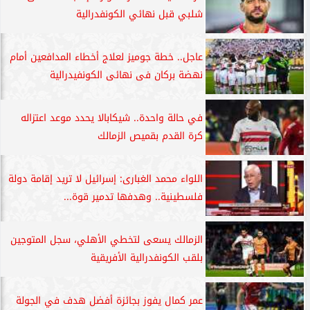
شلبي قبل نهائي الكونفدرالية
عاجل.. خطة جوميز لعلاج أخطاء المدافعين أمام
نهضة بركان فى نهائى الكونفيدرالية
في حالة واحدة.. شيكابالا يحدد موعد اعتزاله
كرة القدم بقميص الزمالك
اللواء محمد الغبارى: إسرائيل لا تريد إقامة دولة
فلسطينية.. وهدفها تدمير قوة...
الزمالك يسعى لتخطي الأهلي، سجل المتوجين
بلقب الكونفدرالية الأفريقية
عمر كمال يفوز بجائزة أفضل هدف في الجولة