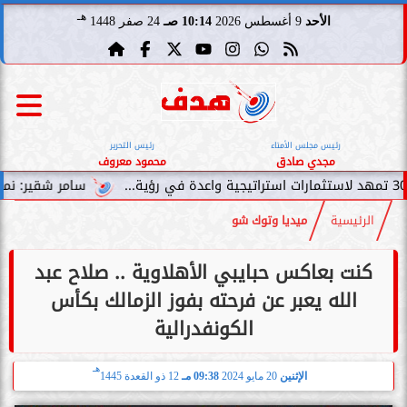
هـ
الأحد
9 أغسطس 2026
10:14 صـ
24 صفر 1448
رئيس مجلس الأمناء
رئيس التحرير
مجدي صادق
محمود معروف
سامر شقير: نمو صناديق الاستثما
الرئيسية
ميديا وتوك شو
كنت بعاكس حبايبي الأهلاوية .. صلاح عبد
الله يعبر عن فرحته بفوز الزمالك بكأس
الكونفدرالية
هـ
الإثنين
20 مايو 2024
09:38 مـ
12 ذو القعدة 1445