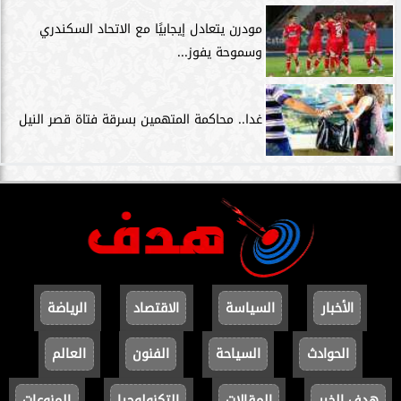
مودرن يتعادل إيجابيًا مع الاتحاد السكندري
وسموحة يفوز...
غدا.. محاكمة المتهمين بسرقة فتاة قصر النيل
الأخبار
السياسة
الاقتصاد
الرياضة
الحوادث
السياحة
الفنون
العالم
هدف الخير
المقالات
التكنولوجيا
المنوعات