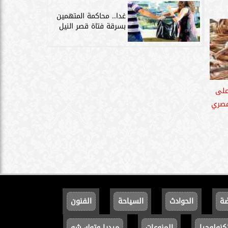
غدا.. محاكمة المتهمين
بسرقة فتاة قصر النيل
على
مصري
ضة
الحوادث
السياحة
الفنون
كنولوجيا
المنوعات
ميديا وتوك شو