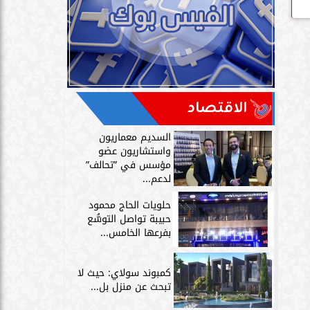
الاقتصاد
السديم معماريون
واستشاريون عضو
مؤسس في ”تحالف”
لدعم...
حلويات الحاج محمود
حبيبة تواصل التوسُّع
بفرعها الخامس...
كمبوند سولاي: حيث لا
تبحث عن منزل بل...