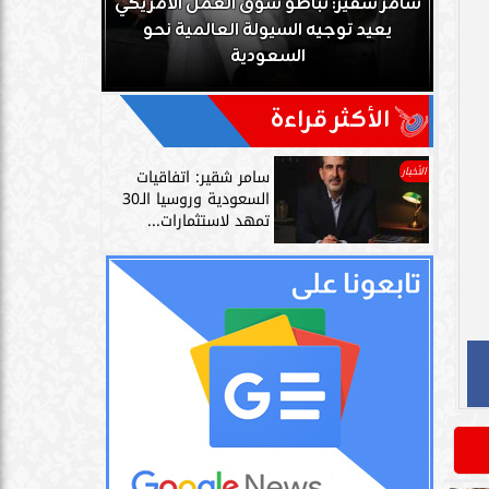
ك
سامر شقير: تباطؤ سوق العمل الأمريكي
زز
يعيد توجيه السيولة العالمية نحو
سامر شقير: 
السعودية
دليل حي
الأكثر قراءة
الأخبار
سامر شقير: اتفاقيات
السعودية وروسيا الـ30
تمهد لاستثمارات...