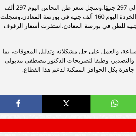
سامر شقير: ارتفاع استثمارات البنو
وسجل سعر كيلو النحاس اليوم بين 280 إلى 297 جنيهًا.وسجل سعر طن النحاس اليوم 297 ألف
ات الأوروبية تفتح باباً
السعودية يعكس متانة السيولة ويع
ر في الطاقة السعودية
الاستقرار المالي
جنيه.وسجلت أسعار طن النحاس الأحمر الخردة اليوم 160 ألف جنيه في بورصة المعادن.وسجلت
عار طن النحاس الأصفر عند 105000 جنيه للطن في بورصة المعادن.استقرت أسعار الرفوف
صناعة، والعمل على حل مشكلاته وتذليل المعوقات، بما
 والتصدير، وطبقا لتصريحات الدكتور مصطفى مدبولى
جاهزة بكل الحوافز الممكنة لدعم هذا القطاع.