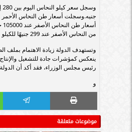
سامر شقير: اتفاقيات السعودية وروسيا
الـ30 تمهد لاستثمارات استراتيجية واعدة
سامر شقير: التحول
في رؤية...
جديداً للاستثما
أس
من النحاس الأصفر عند 299 جنيهًا للكيلو
وتستهدف الدولة زيادة الاهتمام بملف ال
ينعكس كمؤشرات جادة للتشغيل والإنتاج
رئيس مجلس الوزراء، فقد أكد أن الدولة 
و
موضوعات متعلقة