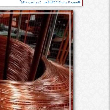
هـ
السبت
11 مايو 2024
01:07 صـ
2 ذو القعدة 1445