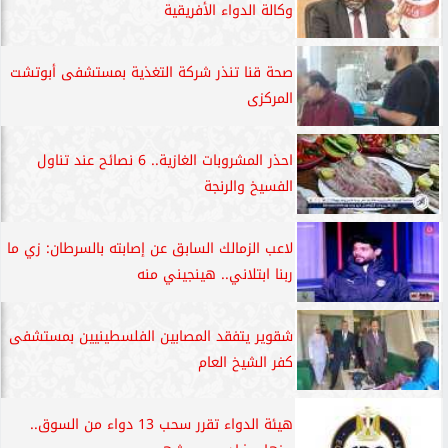
وكالة الدواء الأفريقية
صحة قنا تنذر شركة التغذية بمستشفى أبوتشت
المركزى
احذر المشروبات الغازية.. 6 نصائح عند تناول
الفسيخ والرنجة
لاعب الزمالك السابق عن إصابته بالسرطان: زي ما
ربنا ابتلاني.. هينجيني منه
شقوير يتفقد المصابين الفلسطينيين بمستشفى
كفر الشيخ العام
هيئة الدواء تقرر سحب 13 دواء من السوق..