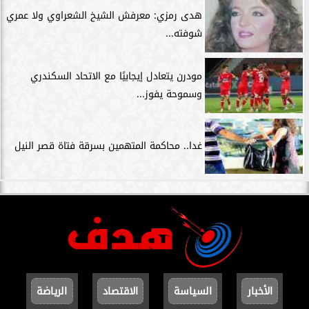
هدى رمزي: معرفش الشيخ الشعراوي ولا عمري
شوفته...
مودرن يتعادل إيجابيًا مع الاتحاد السكندري
وسموحة يفوز...
غدا.. محاكمة المتهمين بسرقة فتاة قصر النيل
الأخبار
السياسة
الاقتصاد
الرياضة