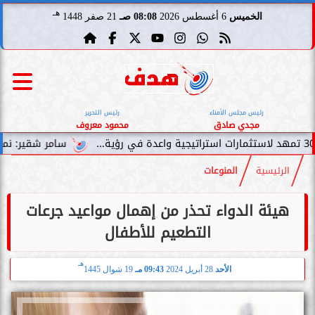
هـ
الخميس
6 أغسطس 2026
08:08 صـ
21 صفر 1448
رئيس مجلس الأمناء
رئيس التحرير
مجدي صادق
محمود معروف
سامر شقير: نمو صناديق الاستثمار
الرئيسية
المنوعات
هيئة الدواء تحذر من إهمال مواعيد جرعات
التطعيم للأطفال
هـ
الأحد
28 أبريل 2024
09:43 مـ
19 شوال 1445