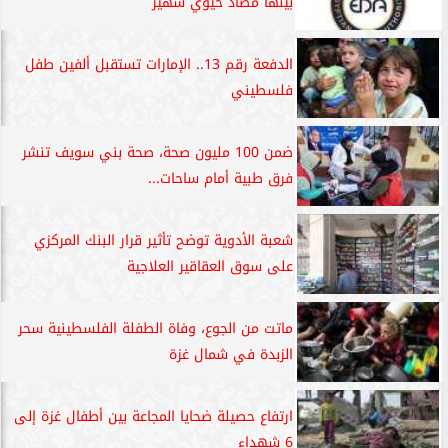
بينها مضاد حيوي شهير
الدفعة رقم 13.. الإمارات تستقبل ألفين طفل
فلسطيني
ضمن 100 مليون صحة، صحة بني سويف تنشر
فرق طبية أمام ساحات...
شعبة الأدوية توضح تأثير قرار البنك المركزي
على سوق العقاقير العلاجية
ماتت من الجوع، وفاة الطفلة الفلسطينية سحر
الزبدة في شمال غزة
ارتفاع حصيلة ضحايا المجاعة بين أطفال غزة إلى
6 شهداء