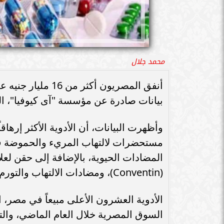
محمد جلال
بيانات صادرة عن مؤسسة "آى كيوفيا"، ال
وأظهرت البيانات، أن الأدوية الأكثر إرها
مستحضرات لالتهاب المريء والحموضة في ا
المضادات الحيوية، بالإضافة إلى حقن لعل
(Conventin)، ومضادات الالتهاب والتورم، ومطهر ومعقم للجروح.
السوق المصرية خلال العام الماضي، والتي بلغت نحو .7