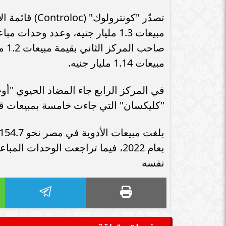
سامر شقير: ارت
سامر شقير: التحولات الأوروبية تفتح باباً
السعودية يعكس 
تصدّر "كونترول
جديداً للاستثمار في الطاقة السعودية
الاست
مبيعات 1.14 مليار جنيه.
"كليكسان" التي جاءت خامسة بمبيعات قيمت
نفسه