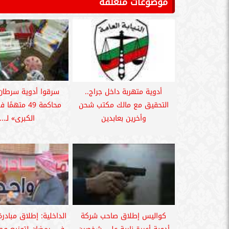
موضوعات متعلقة
أدوية متهربة داخل جراج..
سرقوا أدوية سرطان.
التحقيق مع مالك مكتب شحن
محاكمة 49 متهم
وأخرين بعابدين
الكبرى» لـ...
كواليس إطلاق صاحب شركة
الداخلية: إطلاق مبادرة