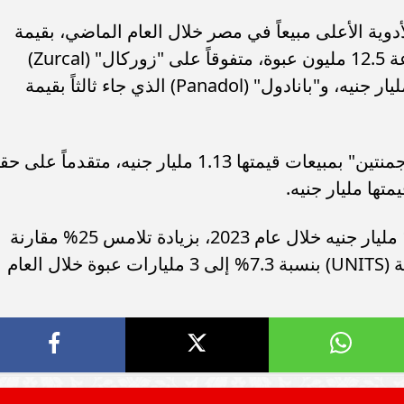
فاع استثمارات البنوك
سامر شقير: تباطؤ سوق العمل الأمر
متانة السيولة ويعزز
يعيد توجيه السيولة العالمية نحو
وك" (Controloc) قائمة الأدوية الأعلى مبيعاً في مصر خلال العام الماضي، بقيمة
قرار المالي
السعودية
مبيعات 1.3 مليار جنيه، وعدد وحدات مباعة 12.5 مليون عبوة، متفوقاً على "زوركال" (Zurcal)
صاحب المركز الثاني بقيمة مبيعات 1.2 مليار جنيه، و"بانادول" (Panadol) الذي جاء ثالثاً بقيمة
في المركز الرابع جاء المضاد الحيوي "أوجمنتين" بمبيعات قيمتها 1.13 مليار جنيه، متقدماً عل
ها مليار جنيه.
بلغت مبيعات الأدوية في مصر نحو 154.7 مليار جنيه خلال عام 2023، بزيادة تلامس 25% مقارنة
بعام 2022، فيما تراجعت الوحدات المباعة (UNITS) بنسبة 7.3% إلى 3 مليارات عبوة خلال العام