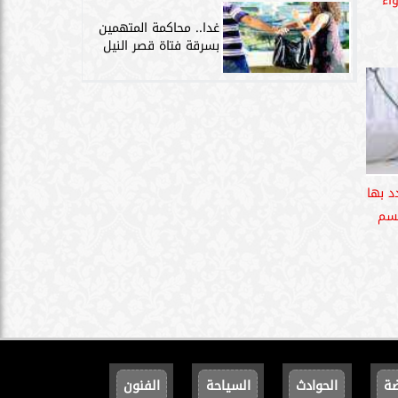
اء
غدا.. محاكمة المتهمين
بسرقة فتاة قصر النيل
رق يهدد بها
جسم
ضة
الحوادث
السياحة
الفنون