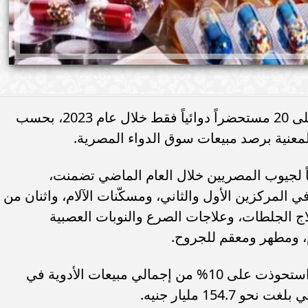
أنفق المصريون أكثر من 16 مليار جنيه على 20 مستحضراً دوائياً فقط خلال عام 2023، بحسب
معنية برصد مبيعات سوق الدواء المصرية.
قاً لجيوب المصريين خلال العام الماضي تضمنت،
الأخبار
لمركزين الأول والثاني، ومسكّنات الآلام، واثنان من
اج الجلطات، وعلاجات الصرع والنوبات العصبية
الأدوية العشرون الأعلى مبيعاً في مصر، استحوذت على 10% من إجمالي مبيعات الأدوية في
154 مليار جنيه.