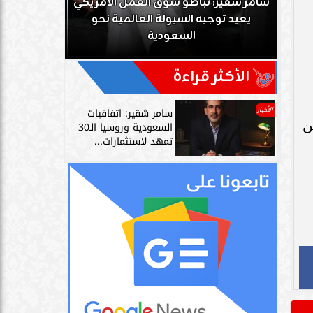
يكي
سامر شقير: نمو صناديق الاستثمار الخاصة
مصدر سعو
دليل حي على نجاح رؤية 2030...
على علاقت
الأكثر قراءة
الأخبار
سامر شقير: اتفاقيات
ى حقن
السعودية وروسيا الـ30
تمهد لاستثمارات...