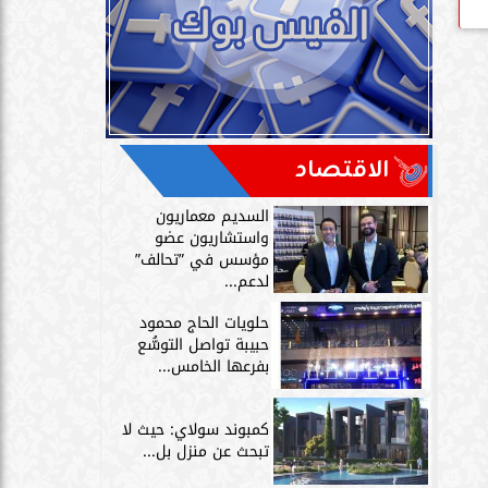
الاقتصاد
السديم معماريون
واستشاريون عضو
مؤسس في ”تحالف”
لدعم...
حلويات الحاج محمود
حبيبة تواصل التوسُّع
بفرعها الخامس...
كمبوند سولاي: حيث لا
تبحث عن منزل بل...