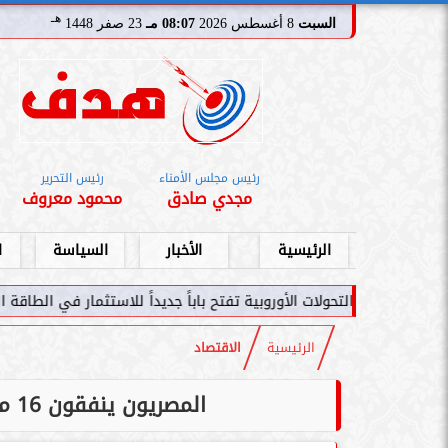
هـ
السبت
8 أغسطس 2026
08:07 مـ
23 صفر 1448
رئيس مجلس الأمناء
رئيس التحرير
مجدي صادق
محمود معروف
الرئيسية
الأخبار
السياسة
ا
حولات الأوروبية تفتح باباً جديداً للاستثمار في الطاقة السعودية
سا
الرئيسية
الاقتصاد
المصريون ينفقون 16 مليار جنيه على 20 دواءً فقط في 2023