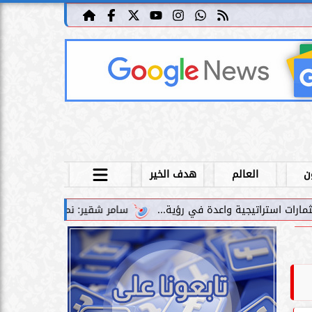
ن
العالم
هدف الخير
سامر شقير: نمو صناديق الاستثمار الخاصة دليل حي 