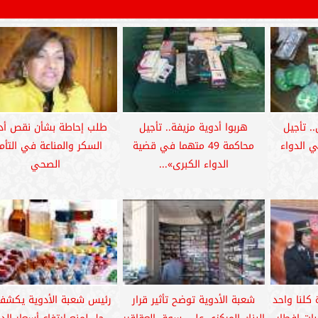
. تأجيل
هربوا أدوية مزيفة.. تأجيل
طلب إحاطة بشأن نقص أد
ًا في الدواء
محاكمة 49 متهما في قضية
السكر والمناعة في التأم
الدواء الكبرى»...
الصحي
 كلنا واحد
شعبة الأدوية توضح تأثير قرار
رئيس شعبة الأدوية يكشف