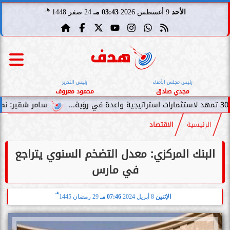
هـ
الأحد
9 أغسطس 2026
03:43 مـ
24 صفر 1448
رئيس مجلس الأمناء
رئيس التحرير
مجدي صادق
محمود معروف
سامر شقير: نمو صناديق الاست
الرئيسية
الاقتصاد
البنك المركزي: معدل التضخم السنوي يتراجع
في مارس
هـ
الإثنين
8 أبريل 2024
07:46 مـ
29 رمضان 1445