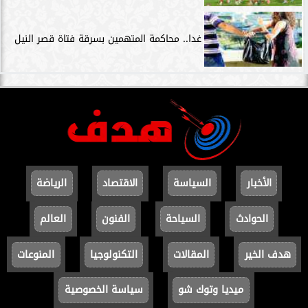
غدا.. محاكمة المتهمين بسرقة فتاة قصر النيل
الأخبار
السياسة
الاقتصاد
الرياضة
الحوادث
السياحة
الفنون
العالم
هدف الخير
المقالات
التكنولوجيا
المنوعات
ميديا وتوك شو
سياسة الخصوصية