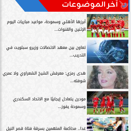
آخر الموضوعات
أبرزها الأهلي وسموحة، مواعيد مباريات اليوم
الإثنين والقنوات...
تعاون بين معهد الاتصالات وزيرو سبلويت في
التدريب...
هدى رمزي: معرفش الشيخ الشعراوي ولا عمري
شوفته...
مودرن يتعادل إيجابيًا مع الاتحاد السكندري
وسموحة يفوز...
غدا.. محاكمة المتهمين بسرقة فتاة قصر النيل