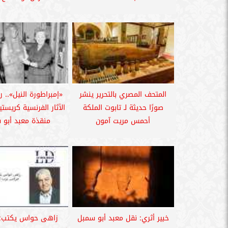
المتحف المصري بالتحرير ينشر
«إمبراطورة النيل».. ر
صورًا حديثة لـ تابوت الملكة
الآثار الفرنسية كريستي
أحمس مريت آمون
منقذة معبد أبو 
خبير أثري: نقل معبد أبو سمبل
زاهى حواس يكتب: 