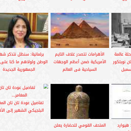
حلة عالمة
الأهرامات تتصدر غلاف التايم
برلمانية: سنظل نتذكر شه
ان نوبلكور
الأمريكية ضمن أعظم الوجهات
الوطن ولولاهم ما كنا على 
سمبل
السياحية فى العالم
الجمهورية الجديدة
تفاصيل عودة تان تان المغ
البلجيكي الشهير إلى الأ
هيوارد
المتحف القومي للحضارة يعلن