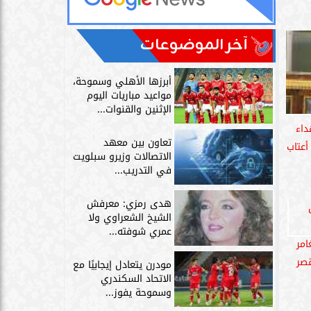
آخر الموضوعات
أبرزها الأهلي وسموحة،
مواعيد مباريات اليوم
الإثنين والقنوات...
داء
تعاون بين معهد
أعتاب
الاتصالات وزيرو سبلويت
في التدريب...
هدى رمزي: معرفش
الشيخ الشعراوي ولا
عمري شوفته...
امر
قصر
مودرن يتعادل إيجابيًا مع
الاتحاد السكندري
وسموحة يفوز...