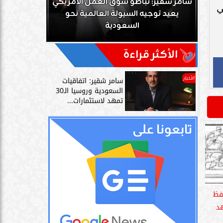
ك
سامر شقير: تباطؤ سوق العمل الأمريكي
ي
زز
يعيد توجيه السيولة العالمية نحو
سامر شقير: 
السعودية
دليل حي
الأكثر قراءة
الأخبار
سامر شقير: اتفاقيات
السعودية وروسيا الـ30
تمهد لاستثمارات...
فظ
د