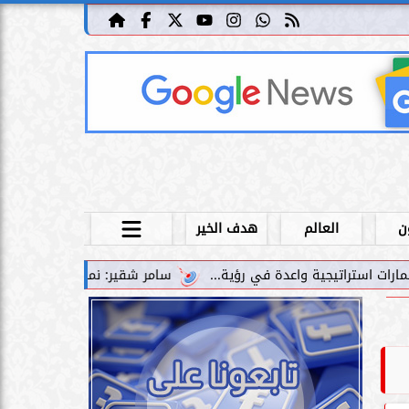
ن
العالم
هدف الخير
سامر شقير: نمو صناديق الاستثمار الخاصة دليل حي 