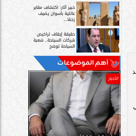
خبير آثار: اكتشاف مقابر
عائلية بأسوان يضيف
زخمًا...
حقيقة إيقاف تراخيص
شركات السياحة.. شعبة
السياحة توضح
آهم الموضوعات
ذ
الأخبار
ي