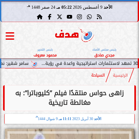
هـ
الأحد
9 أغسطس 2026
05:22 مـ
24 صفر 1448
رئيس مجلس الأمناء
رئيس التحرير
مجدي صادق
محمود معروف
سامر شقير: نمو صناديق الاست
الرئيسية
السياحة
زاهى حواس منتقدًا فيلم ”كليوباترا”: به
مغالطة تاريخية
هـ
الأحد
30 أبريل 2023
11:11 مـ
9 شوال 1444