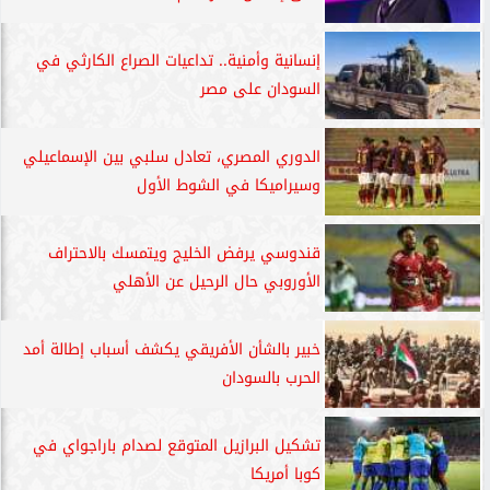
إنسانية وأمنية.. تداعيات الصراع الكارثي في
السودان على مصر
الدوري المصري، تعادل سلبي بين الإسماعيلي
وسيراميكا في الشوط الأول
قندوسي يرفض الخليج ويتمسك بالاحتراف
الأوروبي حال الرحيل عن الأهلي
خبير بالشأن الأفريقي يكشف أسباب إطالة أمد
الحرب بالسودان
تشكيل البرازيل المتوقع لصدام باراجواي في
كوبا أمريكا