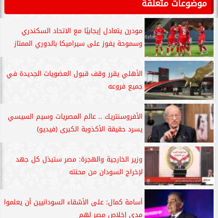
موضوعات متعلقة
مودرن يتعادل إيجابيًا مع الاتحاد السكندري
وسموحة يفوز على سيراميكا بالدوري الممتاز
الأهلي يقرر وقف قبول العضويات الجديدة في
جميع فروعه
الأفروسنتريك .. عالم المصريات وسيم السيسي
يسرد حقيقة الأكذوبة الكبرى (فيديو)
وزير الخارجية والهجرة: مصر ستبذل كل جهد
لإخراج السودان من محنته
أسامة كمال: على الأشقاء السودانيين أن يعلموا
مدى إخلاص مصر لهم