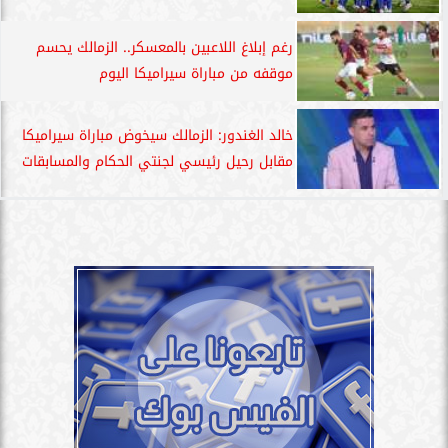
رغم إبلاغ اللاعبين بالمعسكر.. الزمالك يحسم
موقفه من مباراة سيراميكا اليوم
خالد الغندور: الزمالك سيخوض مباراة سيراميكا
مقابل رحيل رئيسي لجنتي الحكام والمسابقات