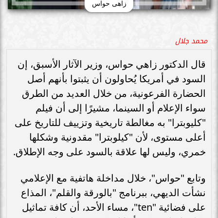
زاهى حواس
محمد جلال
قال الدكتور زاهي حواس، وزير الآثار الأسبق، إن
السود في أمريكا يُحاولون أن يثبتوا بأنهم أصل
الحضارة الفرعونية، من خلال العديد من الطرق
سواء الإعلام أو السينما، مشيرًا إلى أن فيلم
"كليوبترا" به مغالطة تاريخية وتزييف للتاريخ على
أعلى مستوى، لأن "كيلوبترا" مقدونية وشكلها
خمري، وليس لها علاقة بالسود على وجه الإطلاق.
وتابع "حواس"، خلال مداخلة هاتفية مع الإعلامي
نشأت الديهي، ببرنامج "بالورقة والقلم"، المذاع
على فضائية "ten"، مساء الأحد، أن كافة تماثيل