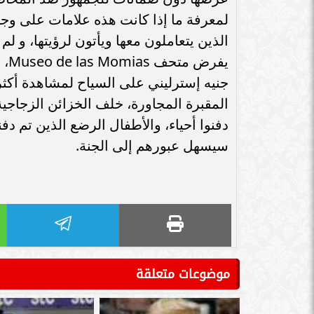
سامر شقير: اتفاقيات السعودية وروسيا
لمعرفة ما إذا كانت هذه علامات على وجو
الـ30 تمهد لاستثمارات استراتيجية واعدة
سامر شقير: التحول
في رؤية...
جديداً للاستثما
الذين يتعاملون معها ويأتون لرؤيتها، و لم
المقبرة المجاورة، خلف الخزائن الزجاجي
دفنوا أحياء، والأطفال الرضع الذين تم د
سيسهل عبورهم إلى الجنة.
موضوعات متعلقة