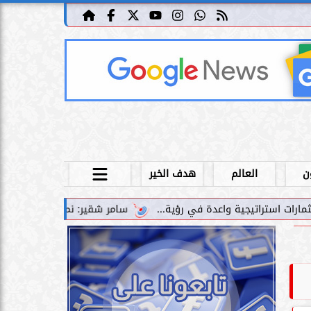
ن
العالم
هدف الخير
سامر شقير: نمو صناديق الاستثمار الخاصة دليل حي على ن