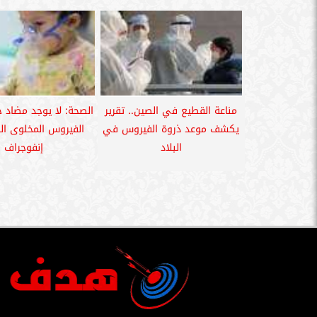
مناعة القطيع في الصين.. تقرير
الصحة: لا يوجد مضاد ح
يكشف موعد ذروة الفيروس في
الفيروس المخلوى ال
البلاد
إنفوجراف