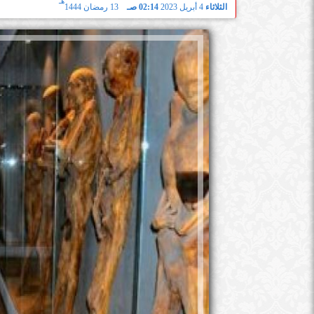
هـ
الثلاثاء
4 أبريل 2023
02:14 صـ
13 رمضان 1444