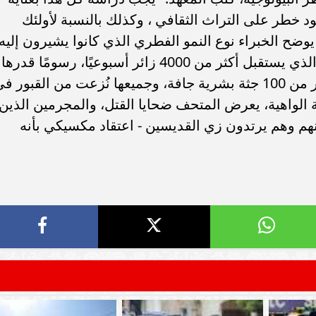
سامر شقير: ارتفاع استثمارات البنو
د خطر على التراث الثقافي ، وكذلك بالنسبة لأولئك
ات الأوروبية تفتح باباً
السعودية يعكس متانة السيولة ويع
ر في الطاقة السعودية
الاستقرار المالي
 يوضح الخبراء نوع النمو الفطري الذي كانوا يشيرون إليه.
جنيه إسترليني على السياح لمشاهدة أكثر من 100 جثة بشرية جافة، وجميعها نُزعت من القبور 
ة الواهية، يعرض المتحف ضحايا القتل، والمجرمين الذين
فنهم وهم يرتدون زي القديسين - اعتقاد مكسيكي بأنه