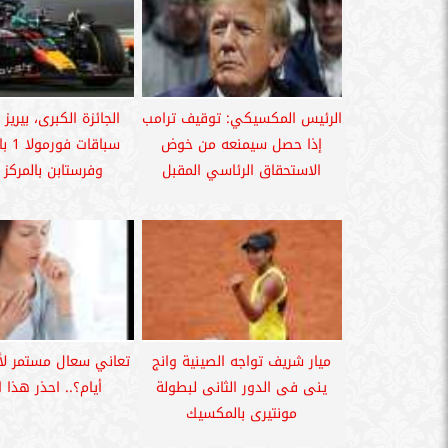
الرئيس المكسيكي: توقيف ترامب
الجائزة الكبرى، بيريز
إذا حصل سيمنعه من خوض
سباقا
الاستحقاق الرئاسي المقبل
وفرستابن بالمركز ا
ميار شريف تواجه الصينية وانج
ينى فى الدور الثانى لبطولة
أيام؟.. احذر هذا 
مونتيرى بالمكسيك