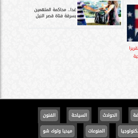
غدا.. محاكمة المتهمين
بسرقة فتاة قصر النيل
ريرا
ية
ضة
الحوادث
السياحة
الفنون
كنولوجيا
المنوعات
ميديا وتوك شو