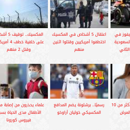
 يفوز في
اعتقال 5 أشخاص في المكسيك
المكسيك.. توقي
ت فورمولا 1 بالسعودية
اختطفوا أمريكيين وقتلوا اثنين
على خلفية خطف 4
لثاني
منهم
وقتل 2 منهم
تعاني سعال مستمر لأكثر من 10
رسميًا.. برشلونة يضم المدافع
علماء يحذرون من إصابة من
المرض
المكسيكي خوليان أراوخو
الأطفال مدى الحياة بس
فيروس كورونا