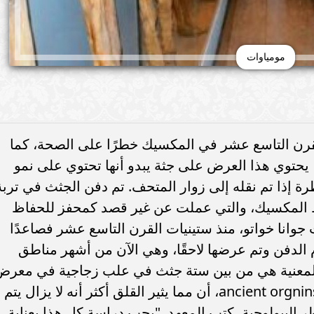
مومياوات
رن التاسع عشر في المكسيك خطرًا على الصحة، كما
يحتوي هذا العرض على جثة يبدو أنها تحتوي على نمو
 إذا تم نقله إلى زوار المتحف. تم دفن الجثث في تربة
سط المكسيك، والتي عملت عن غير قصد كمحفز للحفاظ
جوانا خواتو، منذ ستينيات القرن التاسع عشر فصاعدًا
 الدفن وتم عرضها لاحقًا، وهي الآن من أشهر مناطق
المعنية هي من بين ستة جثث في علب زجاجية في معرض
سياحي في مكسيكو سيتي. وفقا لموقع ancient orgnins، أن مما يثير القلق أكثر أنه لا يزال يتم
البيولوجية، كتب المعهد. "يجب دراسة كل هذا بعناية