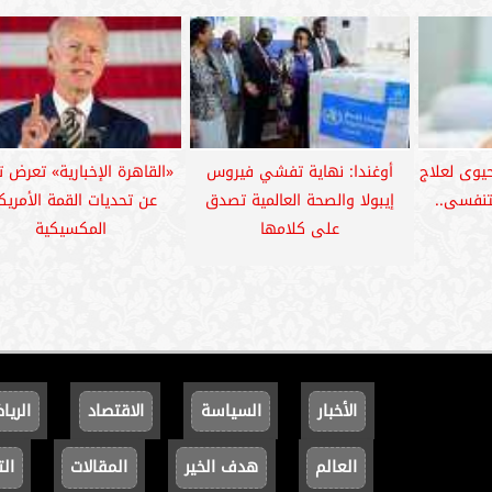
يوى لعلاج
أوغندا: نهاية تفشي فيروس
«القاهرة الإخبارية» تعرض تق
تنفسى..
إيبولا والصحة العالمية تصدق
عن تحديات القمة الأمريك
على كلامها
المكسيكية
الأخبار
السياسة
الاقتصاد
الريا
العالم
هدف الخير
المقالات
الت