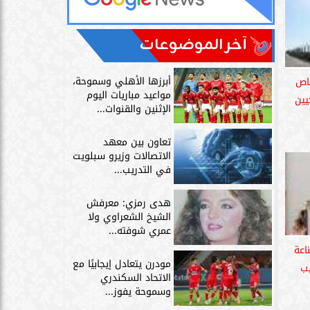
آخر الموضوعات
أبرزها الأهلي وسموحة،
ف 5 أشخاص
مواعيد مباريات اليوم
 أمريكيين
الإثنين والقنوات...
تعاون بين معهد
الاتصالات وزيرو سبلويت
في التدريب...
هدى رمزي: معرفش
الشيخ الشعراوي ولا
عمري شوفته...
اعة
مودرن يتعادل إيجابيًا مع
بب
الاتحاد السكندري
وسموحة يفوز...