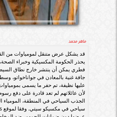
ماهر محمد
قد يشكل عرض متنقل لمومياوات من الق
يحذر الحكومة المكسيكية وخبراء الصحة، 
فطري يمكن أن ينتشر خارج نطاق السيطرة
جافة غنية بالمعادن في جواناخواتو، و
عليها نظيفة، تم حفر ما يسمى بمومياوات 
لأن عائلاتهم لم تعد قادرة على دفع رسوم
الجذب السياحي في المنطقة، المومياء 
عرضها دون ضمانات للجمهور ضد المخاطر 