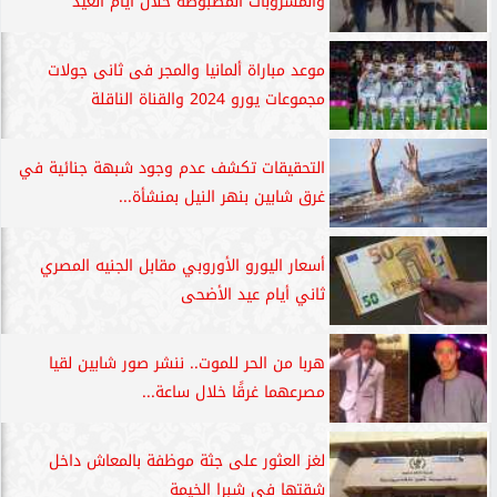
والمشروبات المضبوطة خلال أيام العيد
موعد مباراة ألمانيا والمجر فى ثانى جولات
مجموعات يورو 2024 والقناة الناقلة
التحقيقات تكشف عدم وجود شبهة جنائية في
غرق شابين بنهر النيل بمنشأة...
أسعار اليورو الأوروبي مقابل الجنيه المصري
ثاني أيام عيد الأضحى
هربا من الحر للموت.. ننشر صور شابين لقيا
مصرعهما غرقًا خلال ساعة...
لغز العثور على جثة موظفة بالمعاش داخل
شقتها في شبرا الخيمة