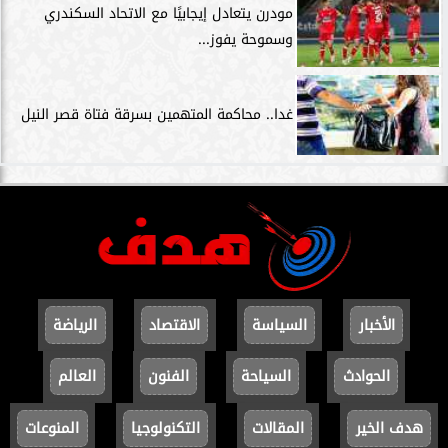
مودرن يتعادل إيجابيًا مع الاتحاد السكندري
وسموحة يفوز...
غدا.. محاكمة المتهمين بسرقة فتاة قصر النيل
الأخبار
السياسة
الاقتصاد
الرياضة
الحوادث
السياحة
الفنون
العالم
هدف الخير
المقالات
التكنولوجيا
المنوعات