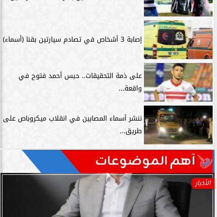
إصابة 3 أشخاص في تصادم سيارتين بقنا (أسماء)
على ذمة التحقيقات.. حبس أحمد فتوح في
واقعة...
ننشر أسماء المصابين في انقلاب ميكروباص على
طريق...
آهم الموضوعات
الأخبار