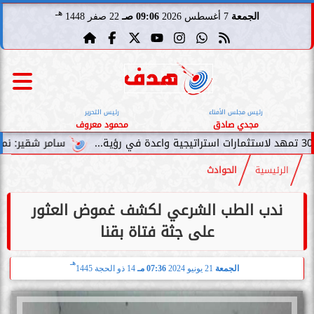
هـ
الجمعة
7 أغسطس 2026
09:06 صـ
22 صفر 1448
رئيس مجلس الأمناء
رئيس التحرير
مجدي صادق
محمود معروف
سامر شقير: نمو صناديق الاستثم
الرئيسية
الحوادث
ندب الطب الشرعي لكشف غموض العثور
على جثة فتاة بقنا
هـ
الجمعة
21 يونيو 2024
07:36 مـ
14 ذو الحجة 1445