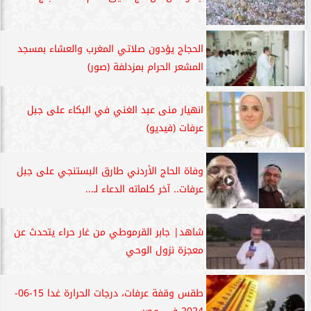
الحجاج يؤدون صلاتي المغرب والعشاء بمسجد
المشعر الحرام بمزدلفة (صور)
انهيار منى عبد الغني في البكاء على جبل
عرفات (فيديو)
وفاة الحاج الأردني طارق البستنجي على جبل
عرفات.. آخر كلماته الدعاء لـ...
شاهد| جابر القرموطي من غار حراء يتحدث عن
معجزة نزول الوحي
طقس وقفة عرفات، درجات الحرارة غدا 15-06-