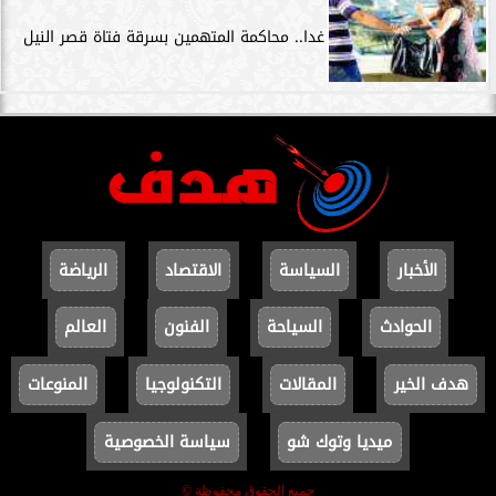
غدا.. محاكمة المتهمين بسرقة فتاة قصر النيل
الأخبار
السياسة
الاقتصاد
الرياضة
الحوادث
السياحة
الفنون
العالم
هدف الخير
المقالات
التكنولوجيا
المنوعات
ميديا وتوك شو
سياسة الخصوصية
جميع الحقوق محفوظة ©