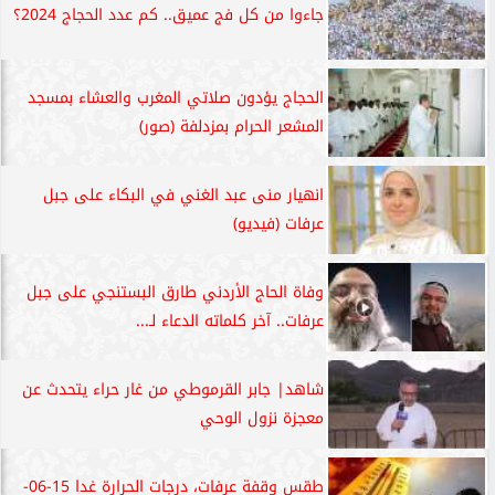
جاءوا من كل فج عميق.. كم عدد الحجاج 2024؟
الحجاج يؤدون صلاتي المغرب والعشاء بمسجد
المشعر الحرام بمزدلفة (صور)
انهيار منى عبد الغني في البكاء على جبل
عرفات (فيديو)
وفاة الحاج الأردني طارق البستنجي على جبل
عرفات.. آخر كلماته الدعاء لـ...
شاهد| جابر القرموطي من غار حراء يتحدث عن
معجزة نزول الوحي
طقس وقفة عرفات، درجات الحرارة غدا 15-06-