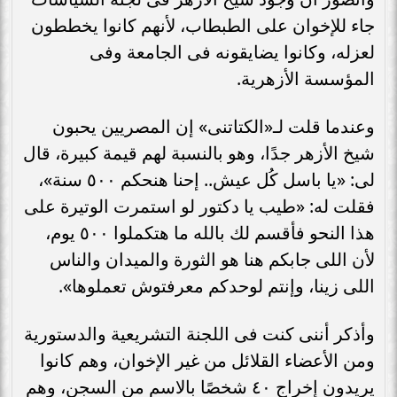
جاء للإخوان على الطبطاب، لأنهم كانوا يخططون
لعزله، وكانوا يضايقونه فى الجامعة وفى
المؤسسة الأزهرية.
وعندما قلت لـ«الكتاتنى» إن المصريين يحبون
شيخ الأزهر جدًا، وهو بالنسبة لهم قيمة كبيرة، قال
لى: «يا باسل كُل عيش.. إحنا هنحكم ٥٠٠ سنة»،
فقلت له: «طيب يا دكتور لو استمرت الوتيرة على
هذا النحو فأقسم لك بالله ما هتكملوا ٥٠٠ يوم،
لأن اللى جابكم هنا هو الثورة والميدان والناس
اللى زينا، وإنتم لوحدكم معرفتوش تعملوها».
وأذكر أننى كنت فى اللجنة التشريعية والدستورية
ومن الأعضاء القلائل من غير الإخوان، وهم كانوا
يريدون إخراج ٤٠ شخصًا بالاسم من السجن، وهم