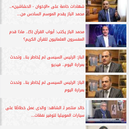
شهادات خاصة على «الإخوان - الحشاشين»..
محمد الباز يقدم الموسم السادس من...
محمد الباز يكتب: أبواب القرآن (5).. ماذا قدم
المفسرون العلمانيون للقرآن الكريم؟
الباز: الرئيس السيسى لم يُخاطر بنا.. وتحدث
بمرارة اليوم.. فيديو
الباز: الرئيس السيسى لم يُخاطر بنا.. وتحدث
بمرارة اليوم
خالد منتصر لـ الشاهد: والدى عمل خطاطًا على
سيارات الموبيليا لتوفير نفقات...