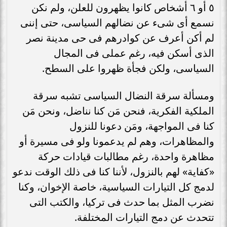
٥ أو ٦ أشخاص كانوا يظهرون للعلن، ولم نكن
نسمع أى شىء عن نضالهم السياسى، حتى إننى
لم أكن أعرف عن كوادرهم فى حى مدينة نصر
الذى أسكن فيه، رغم عملى فى المجال
السياسى، ولكن فجأة ظهروا على السطح.
ومسألة سرقة النضال السياسى تشبه سرقة
الملكية الفكرية، فنحن مَن كنا نناضل، ونحن مَن
كنا فى المواجهة، ومَن دعونا للنزول
والمظاهرات، وهم لم يدعمونا ولو فى مسيرة أو
مظاهرة واحدة، رغم مطالبات قيادات حركة
«كفاية» لهم بالنزول، لأننا كنا فى ذلك الوقت ندعو
لدمج كل التيارات السياسية، خاصة الإخوان، وكنا
نضرب المثل بما حدث فى تركيا، والكتب التى
تتحدث عن دمج التيارات المختلفة.