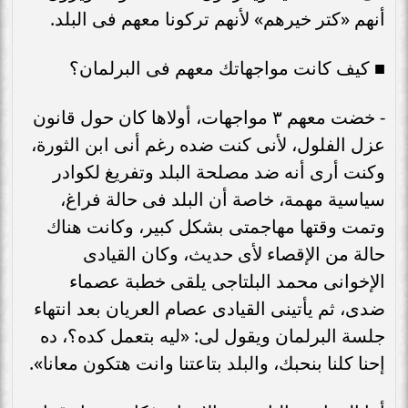
أنهم «كتر خيرهم» لأنهم تركونا معهم فى البلد.
■ كيف كانت مواجهاتك معهم فى البرلمان؟
- خضت معهم ٣ مواجهات، أولاها كان حول قانون
عزل الفلول، لأنى كنت ضده رغم أنى ابن الثورة،
وكنت أرى أنه ضد مصلحة البلد وتفريغ لكوادر
سياسية مهمة، خاصة أن البلد فى حالة فراغ،
وتمت وقتها مهاجمتى بشكل كبير، وكانت هناك
حالة من الإقصاء لأى حديث، وكان القيادى
الإخوانى محمد البلتاجى يلقى خطبة عصماء
ضدى، ثم يأتينى القيادى عصام العريان بعد انتهاء
جلسة البرلمان ويقول لى: «ليه بتعمل كده؟، ده
إحنا كلنا بنحبك، والبلد بتاعتنا وانت هتكون معانا».