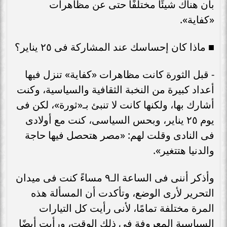
بأن هناك شيئًا مختلفًا حتى عن مظاهرات
«كفاية».
■ ماذا كان إحساسك عند المشاركة فى ٢٥ يناير؟
- قبل الثورة كانت مظاهرات «كفاية» تنزل فيها
أعداد كبيرة من النخبة الثقافية والسياسية، وكنت
أشارك بها، ولكنها كانت لا تنبئ بـ«ثورة»، لكن فى
يوم ٢٥ يناير، وبحس السياسى، كنت مع أولادى
فى النادى وقلت لهم: «مصر هتحصل فيها حاجة
والدنيا هتتغير».
وأذكر أننى فى الساعة الـ٩ مساءً كنت فى ميدان
التحرير لأرى الوضع، وتأكدت أن المسألة هذه
المرة مختلفة تمامًا، لأنى رأيت كل التيارات
السياسية المعروفة فى ذلك الوقت، ورأيت أيضًا