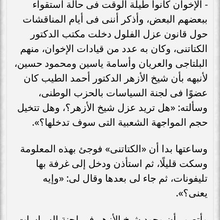
- الإخوان كانوا طيلة الوقت فى حالة استقواء
ببعضهم البعض، وأذكر أننى فى أيام المناقشات
حول قانون عزل الفلول دخلت مكتب الدكتور
الكتاتنى، وكان به عدد من قيادات الإخوان، منهم
البلتاجى والعريان وأسامة ياسين ومحمود حسين،
لأنبهه بأن شيخ الأزهر الدكتور أحمد الطيب كان
عضوًا فى لجنة السياسات بالحزب الوطنى،
وسألته: «هل تريد عزل شيخ الأزهر؟، وهل تتخيل
حجم المواجهة الشعبية التى سوف تدخلها؟».
وساعتها بدا أن «الكتاتنى» فوجئ بهذه المعلومة
وسكت قليلًا، ثم استأذن ودخل إلى غرفة بها
تليفونات، ثم جاء لى بعدها وقال لى: «وإيه
يعنى؟».
وأتصور أن وجود شيخ الأزهر فى لجنة السياسات