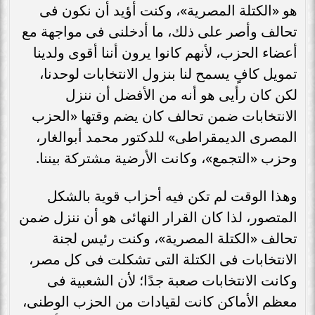
هو «الكتلة المصرية»، وكنت أؤيد أن نكون فى
تحالف وأصر على ذلك، ما أدخلنى فى مواجهة مع
أعضاء الحزب، لأنهم كانوا يرون أننا أقوى ولدينا
تمويل كافٍ يسمح لنا بنزول الانتخابات لوحدنا،
لكن كان رأيى هو أنه من الأفضل أن ننزل
الانتخابات ضمن تحالف كان يضم وقتها «الحزب
المصرى الديمقراطى» للدكتور محمد أبوالغار،
وحزب «التجمع»، وكانت الأرضية مشتركة بيننا.
وهذا الوقت لم تكن فيه أحزاب قوية بالشكل
المتصور، لذا كان القرار النهائى هو أن ننزل ضمن
تحالف «الكتلة المصرية»، وكنت رئيس لجنة
الانتخابات فى الكتلة التى تشكلت فى كل مصر،
وكانت الانتخابات صعبة جدًا؛ لأن الشعبية فى
معظم الأماكن كانت لقيادات من الحزب الوطنى،