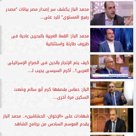
محمد الباز يكشف سر إصدار مصر بيانات ”مصدر
رفيع المستوى” للرد على...
محمد الباز: القمة العربية بالبحرين عادية فى
ظروف طارئة واستثنائية
كيف يتم الإتجار بالدين فى الصراع الإسرائيلى
العربى؟.. أكرم السيسى يجيب لـ...
الباز: حماس بقصفها كرم أبو سالم وضعت
السكين مرة أخرى...
شهادات على «الإخوان- الحشاشين».. محمد الباز
يقدم الموسم السادس من برنامج الشاهد