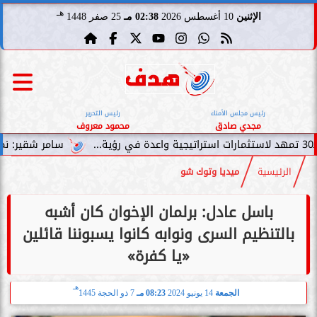
هـ
الإثنين
10 أغسطس 2026
02:38 مـ
25 صفر 1448
رئيس مجلس الأمناء
رئيس التحرير
مجدي صادق
محمود معروف
سامر شقير: نمو صناديق الاستثمار الخاص
الرئيسية
ميديا وتوك شو
باسل عادل: برلمان الإخوان كان أشبه
بالتنظيم السرى ونوابه كانوا يسبوننا قائلين
«يا كفرة»
هـ
الجمعة
14 يونيو 2024
08:23 مـ
7 ذو الحجة 1445