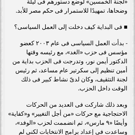
«لجنة الخمسين» لوضع دستورهم فى ليلة
وضحاها، تمهيدًا للاستمرار فى حكم مصر للأبد.
■ فى البداية كيف دخلت إلى العمل السياسى؟
- بدأت العمل السياسى فى عام ٢٠٠٣ كعضو
مؤسس فى حزب «الغد»، مع رئيسه وقتها
الدكتور أيمن نور، وتدرجت فى الحزب بداية من
أمين تنظيم إلى سكرتير عام مساعد، ثم رئيس
لجنة التثقيف، وكان لدىّ نشاط كبير فى ذلك
الوقت داخل الحزب.
وبعد ذلك شاركت فى العديد من الحركات
الاحتجاجية مع حركات «من أجل التغيير» و«كفاية»
وأيضًا «٩ مارس»، ثم انضممت لحزب «الوفد»،
وساعدت فى إعداد برامج الانتخابات لكنى لم