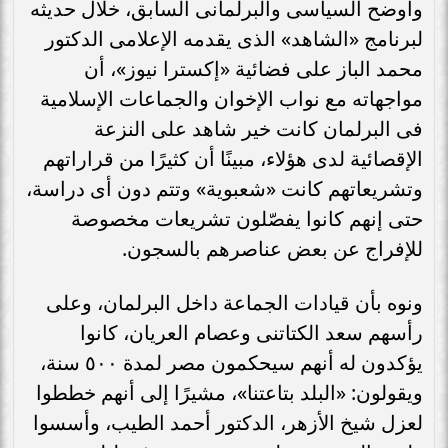
وأوضح السياسى والبرلمانى السابق، خلال حديثه
لبرنامج «الشاهد» الذى يقدمه الإعلامى الدكتور
محمد الباز على فضائية «إكسترا نيوز»، أن
مواجهاته مع نواب الإخوان والجماعات الإسلامية
فى البرلمان كانت خير شاهد على النزعة
الإقصائية لدى هؤلاء، مبينًا أن كثيرًا من قراراتهم
وتشريعاتهم كانت «شعبوية» وتتم دون أى دراسة،
حتى إنهم كانوا يفصّلون تشريعات مخصوصة
للإفراج عن بعض عناصرهم بالسجون.
ونوه بأن قيادات الجماعة داخل البرلمان، وعلى
رأسهم سعد الكتاتنى وعصام العريان، كانوا
يؤكدون له أنهم سيحكمون مصر لمدة ٥٠٠ سنة،
ويقولون: «البلد بتاعتنا»، مشيرًا إلى أنهم خططوا
لعزل شيخ الأزهر، الدكتور أحمد الطيب، وأسسوا