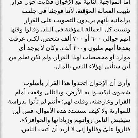
أما المواجهة الثانية مع الإخوان فكانت حول قرار
تثبيت العمالة المؤقتة، لأننا فوجئنا فى جلسة
برلمانية بأنهم يريدون التصويت على القرار
وتثبيت كل العمالة المؤقتة فى البلد، وقالوا وقتها
إنهم حوالى ٦٠٠ أو ٧٠٠ ألف شخص، لكنى عرفت
بعدها أنهم مليون و٢٠٠ ألف، وكان لا يوجد أى
موارد أو مخصصات لهذا القرار، ولم نكن نعلم من
أين سنأتى لهؤلاء الناس بالمال.
وأرى أن الإخوان اتخذوا هذا القرار بأسلوب
شعبوى ليكسبوا به الأرض، وبالتالى وقفت أمام
القرار وعارضته، وقلت لهم: «أنتم لم تأتوا بدراسة
للموازنة ولا كيف سنسدد هذه الأموال، فمن أين
سيقبض الناس رواتبهم وزياداتها والحوافز؟»،
فثاروا علىّ وقالوا إنى لا أريد أن أثبت الناس.