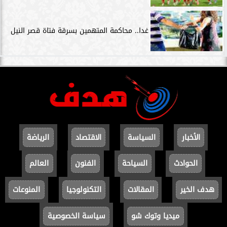
غدا.. محاكمة المتهمين بسرقة فتاة قصر النيل
الأخبار
السياسة
الاقتصاد
الرياضة
الحوادث
السياحة
الفنون
العالم
هدف الخير
المقالات
التكنولوجيا
المنوعات
ميديا وتوك شو
سياسة الخصوصية