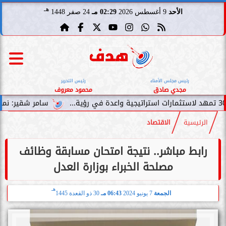
هـ
الأحد
9 أغسطس 2026
02:29 مـ
24 صفر 1448
رئيس مجلس الأمناء
رئيس التحرير
مجدي صادق
محمود معروف
سامر شقير: نمو صناديق الاست
الرئيسية
الاقتصاد
رابط مباشر.. نتيجة امتحان مسابقة وظائف
مصلحة الخبراء بوزارة العدل
هـ
الجمعة
7 يونيو 2024
06:43 مـ
30 ذو القعدة 1445