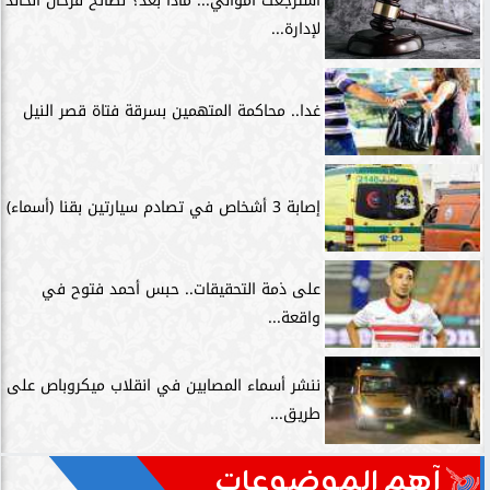
استرجعت أموالي... ماذا بعد؟ نصائح فرحان الخالد
لإدارة...
غدا.. محاكمة المتهمين بسرقة فتاة قصر النيل
إصابة 3 أشخاص في تصادم سيارتين بقنا (أسماء)
على ذمة التحقيقات.. حبس أحمد فتوح في
واقعة...
ننشر أسماء المصابين في انقلاب ميكروباص على
طريق...
آهم الموضوعات