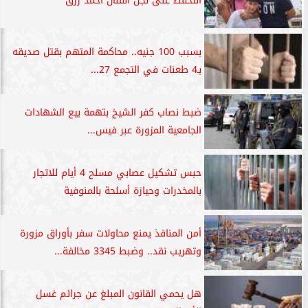
التحفظ على نجل الفنان أحمد رزق
بسبب 100 جنيه.. محاكمة المتهم بقتل صديقه
بـ4 طعنات في التجمع 27...
ضبط نصاب كفر الشيخ بتهمة بيع الشهادات
الجامعية المزورة عبر فيس...
حبس تشكيل عصابي مسلح 4 أيام للاتجار
بالمخدرات وحيازة أسلحة بالمنوفية
أمن المنافذ يمنع محاولات سفر بأوراق مزورة
وتهريب نقد.. وضبط 3345 مخالفة...
هل يحمي القانون المبلغ عن جرائم غسل