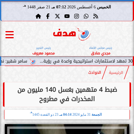
هـ
الخميس
6 أغسطس 2026
07:12 مـ
21 صفر 1448
رئيس مجلس الأمناء
رئيس التحرير
مجدي صادق
محمود معروف
سامر شقير: نمو صناديق الاستثم
الرئيسية
الحوادث
ضبط 4 متهمين بغسل 140 مليون من
المخدرات في مطروح
هـ
الجمعة
31 مايو 2024
04:14 مـ
23 ذو القعدة 1445