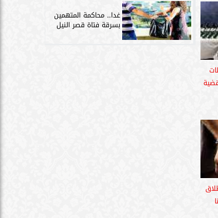
غدا.. محاكمة المتهمين
بسرقة فتاة قصر النيل
حافظات
 سلاحا ناريا و18 قضية
لاق
ا