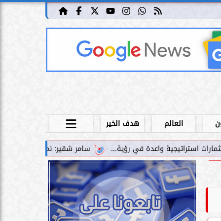
ن
العالم
هدف الخير
سامر شقير: نمو صناديق الاستثمار الخاصة دليل حي على 