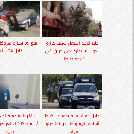
فلتر الزيت اشتعل بسبب حرارة
رفع 39 سيارة مترو
الجو.. السيطرة على حريق في
خلال 24 ساعة
شركة طنطا...
خلال حملة أمنية بدمياط.. ضبط
الإيقاع بالمتهم قائد د
أسلحة نارية وأكثر من 20 كيلو
لأدائه حركات استعراض
مواد...
الجديدة