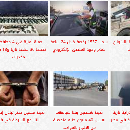
كة بالشوارع
سحب 1537 رخصة خلال 24 ساعة
حملة أمنية في 4 م
لعدم وجود الملصق الإلكتروني
تضبط 36
مخدرات
راجة نارية
ضبط شخصين بقنا لقيامهما
ضبط مسجل خطر تبادل إط
ية في مصر
بغسـل 40 مليون جنيه متحصلة
النار مع الشرطة في قن
من الاتجار بالمواد...