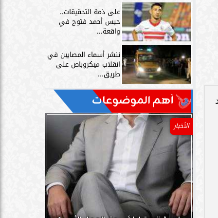
على ذمة التحقيقات..
حبس أحمد فتوح في
واقعة...
ننشر أسماء المصابين في
انقلاب ميكروباص على
طريق...
آهم الموضوعات
د
الأخبار