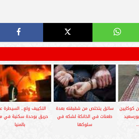
 كوكايين
سائق يتخلص من شقيقته بعدة
التكييف ولع.. السيطرة ع
بورسعيد
طعنات في الخانكة لشكه في
حريق بوحدة سكنية في م
.
سلوكها
بالمنيا