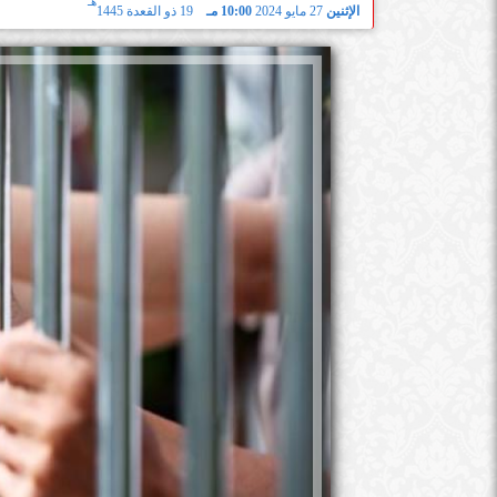
هـ
الإثنين
27 مايو 2024
10:00 مـ
19 ذو القعدة 1445