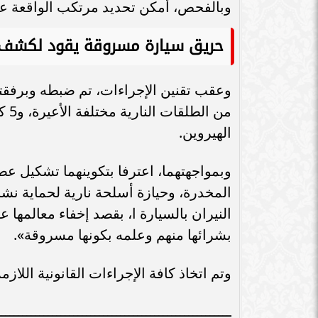
سامر شقير: اتفاقيات السعودية وروسيا
وبالفحص، أمكن تحديد مرتكب الواقعة عا
الـ30 تمهد لاستثمارات استراتيجية واعدة
سامر شقير: التحول
في رؤية...
جديداً للاستثما
حريق سيارة مسروقة يقود لكشف ع
وعقب تقنين الإجراءات، تم ضبطه وبرفقته
من 
الهيروين.
وبمواجهتهما، اعترفا بتكوينهما تشكيل ع
المخدرة، وحيازة أسلحة نارية لحماية نشاط
النيران بالسيارة ا، بقصد إخفاء معالمه
بشرائها منهم وعلمه بكونها مسروقة».
وتم اتخاذ كافة الإجراءات القانونية اللازم
ـــــــــــــــــــــــــــــــــــــــــــــــــــــــ