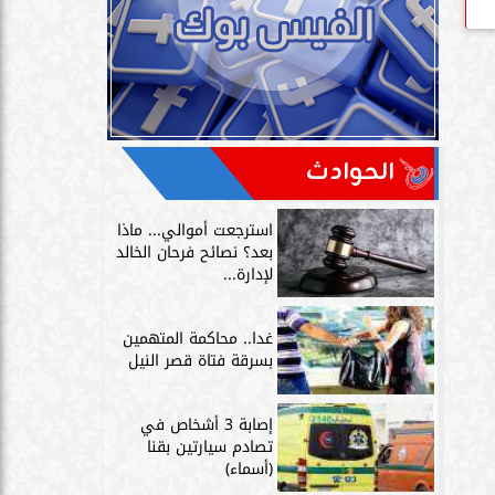
الحوادث
استرجعت أموالي... ماذا
بعد؟ نصائح فرحان الخالد
لإدارة...
غدا.. محاكمة المتهمين
بسرقة فتاة قصر النيل
إصابة 3 أشخاص في
تصادم سيارتين بقنا
(أسماء)