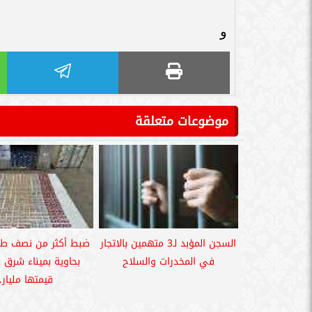
و
موضوعات متعلقة
السجن المؤبد لـ3 متهمين بالاتجار
ضبط أكثر من نصف طن
في المخدرات والسلاح
بحاوية بميناء شرق 
قيمتها مليار..