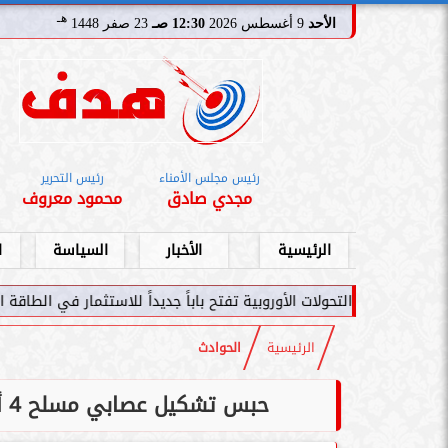
هـ
الأحد
9 أغسطس 2026
12:30 صـ
23 صفر 1448
رئيس مجلس الأمناء
رئيس التحرير
مجدي صادق
محمود معروف
الرئيسية
الأخبار
السياسة
ا
ات الأوروبية تفتح باباً جديداً للاستثمار في الطاقة السعودية
سامر شقير:
الرئيسية
الحوادث
حبس تشكيل عصابي مسلح 4 أيام للاتجار بالمخدرات وحيازة أسلحة بالمنوفية