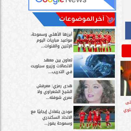
آخر الموضوعات
أبرزها الأهلي وسموحة،
مواعيد مباريات اليوم
الإثنين والقنوات...
تعاون بين معهد
الاتصالات وزيرو سبلويت
في التدريب...
هدى رمزي: معرفش
الشيخ الشعراوي ولا
عمري شوفته...
لى
لوي
مودرن يتعادل إيجابيًا مع
الاتحاد السكندري
وسموحة يفوز...