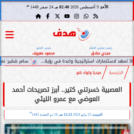
هـ
الأحد
9 أغسطس 2026
02:40 مـ
24 صفر 1448
رئيس مجلس الأمناء
رئيس التحرير
مجدي صادق
محمود معروف
سامر شقير: نمو صناديق الاستثمار
الرئيسية
ميديا وتوك شو
العصبية خسرتني كتير.. أبرز تصريحات أحمد
العوضي مع عمرو الليثي
هـ
السبت
25 مايو 2024
12:22 صـ
16 ذو القعدة 1445