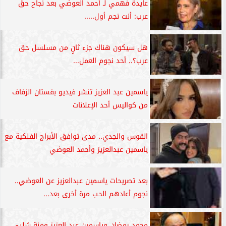
عايدة فهمي لـ أحمد العوضي بعد نجاح حق
عرب: أنت نجم أول.....
هل سيكون هناك جزء ثانٍ من مسلسل حق
عرب؟.. أحد نجوم العمل...
ياسمين عبد العزيز تنشر فيديو بفستان الزفاف
من كواليس أحد الإعلانات
القوس والجدي.. مدى توافق الأبراج الفلكية مع
ياسمين عبدالعزيز وأحمد العوضي
بعد تصريحات ياسمين عبدالعزيز عن العوضي..
نجوم أعادهم الحب مرة أخرى بعد...
محمد رمضان وياسمين عبد العزيز ومنة شلبي