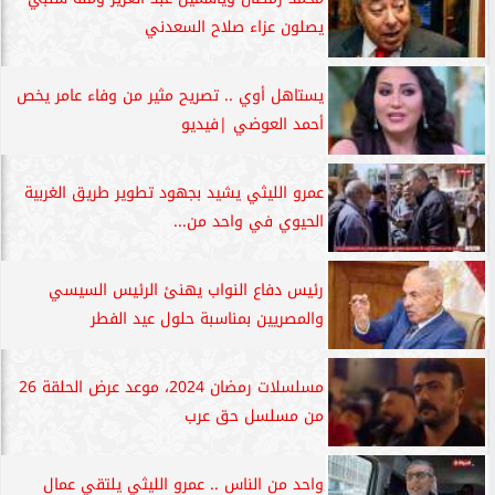
يصلون عزاء صلاح السعدني
يستاهل أوي .. تصريح مثير من وفاء عامر يخص
أحمد العوضي |فيديو
عمرو الليثي يشيد بجهود تطوير طريق الغربية
الحيوي في واحد من...
رئيس دفاع النواب يهنئ الرئيس السيسي
والمصريين بمناسبة حلول عيد الفطر
مسلسلات رمضان 2024، موعد عرض الحلقة 26
من مسلسل حق عرب
واحد من الناس .. عمرو الليثي يلتقي عمال