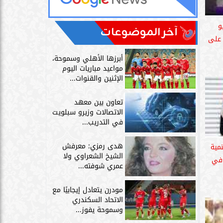
و
آخر الموضوعات
 على
أبرزها الأهلي وسموحة،
مواعيد مباريات اليوم
الإثنين والقنوات...
تعاون بين معهد
الاتصالات وزيرو سبلويت
في التدريب...
هدى رمزي: معرفش
نمية
الشيخ الشعراوي ولا
 في
عمري شوفته...
مودرن يتعادل إيجابيًا مع
الاتحاد السكندري
وسموحة يفوز...