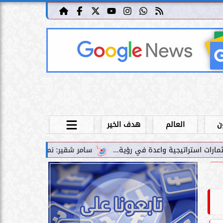
ن
العالم
هدف الخير
سامر شقير: نمو صناديق الاستثمار الخاصة دليل حي على