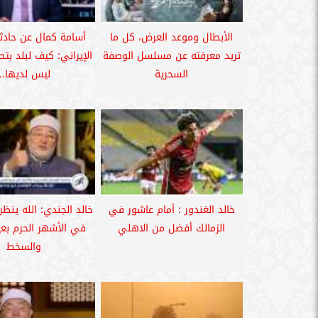
الأبطال وموعد العرض، كل ما
أسامة كمال عن حادث
تريد معرفته عن مسلسل الوصفة
الإيراني: كيف لبلد بت
السحرية
ليس لديها...
خالد الغندور : أمام عاشور في
خالد الجندي: الله ينظر
الزمالك أفضل من الاهلي
في الأشهر الحرم بع
والسخط