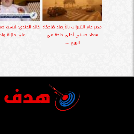
مدير عام التنبؤات بالأرصاد ضاحكا:
خالد الجندي: ليست جمي
سعاد حسني أحلى حاجة في
على منزلة واح
الربيع.....