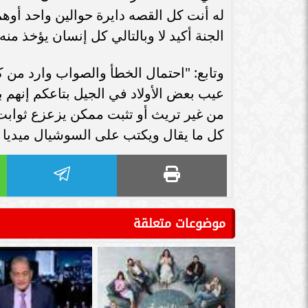
سامر شقير: اتفاقيات السعودية وروسيا
له أنت كل القصه دايرة حوالين واحد أوهم
الـ30 تمهد لاستثمارات استراتيجية واعدة
سامر شقير: التحول
الجنة أكيد لا وبالتالي كل إنسان يؤخذ منه 
في رؤية...
جديداً للاستثما
وتابع: "احتمال الخطأ والصواب وارد من
عيب بعض الأولاد في الجيل بتاعكم إنهم ب
من غير تريث أو تثبت ممكن يزعزع ثواب
كل ما يقال ويكتب على السوشيال ميديا "
موضوعات متعلقة