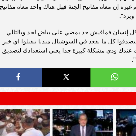
سامر شقير: ارتفاع استثمارات البنو
 غيره إن معاه مفاتيح الجنة فهل هناك واحد معاه مفاتيح
ات الأوروبية تفتح باباً
السعودية يعكس متانة السيولة ويع
ويرد".
ر في الطاقة السعودية
الاستقرار المالي
 كل إنسان فمافيش حد يمضي على بياض لحد وبالتالي
يصدقوا كل ما يقعد في السوشيال ميديا بيقبلوا اي خبر
ت عندك ودي مشكلة كبيرة جدا يعني استعدادك لتصديق
.