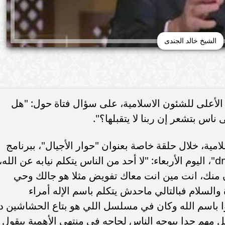
الشيخ خالد الجندى
لأعلى للشئون الاسلامية، على سؤال فتاة حول: "هل
 ناس بتشعر إن ربنا لا يتقبلها؟".
ية، خلال حلقة خاصة بعنوان "حوار الأجيال"، ببرنامج
"لعلهم يفقهون"، المذاع على فضائية "dmc"، اليوم الأربعاء: "لا أحد من الناس يتكلم نيابه عن الله،
 منك، انت مين انت معاك تفويض مثلا هو جالك وحي
والسلام فبالتالي ماحدش يتكلم باسم الإله أمراء
موا باسم الله وكان في مسلسل اللي هو بتاع الحشاشين د
 مهم جدا بيوجه الناس لحاجه في منتهى الأهمية بيقول