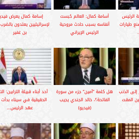
ة الرئيس
أسامة كمال: العالم حُبست
إسامة كمال يعرض فيدي
صنع طيارات
أنفاسه بسبب حادث مروحية
لإسرائيليين يعتدون بالضرب
الرئيس الإيراني
بن غفير
 إلى الذنب
هل كلمة ”آمين” جزء من سورة
أحد أبناء قبيلة الترابين: الت
ين المقت
الفاتحة؟، خالد الجندي يجيب
الحقيقية في سيناء بدأت
(فيديو)
عهد الرئيس...