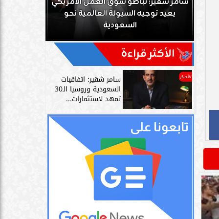
ك
سامر شقير: تباطؤ سوق العمل الأمريكي
زز
يعيد توجيه السيولة العالمية نحو
سامر شقير: 
السعودية
دليل حي
الأكثر قراءة
الأخبار
سامر شقير: اتفاقيات
السعودية وروسيا الـ30
تمهد لاستثمارات...