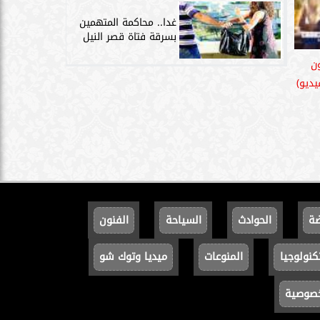
غدا.. محاكمة المتهمين
بسرقة فتاة قصر النيل
ن
يديو)
ضة
الحوادث
السياحة
الفنون
كنولوجيا
المنوعات
ميديا وتوك شو
خصوصية