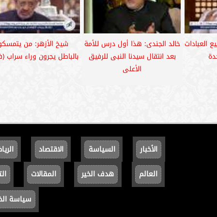
ع العبادات
خالد الجندى: هذا أول درس للأمة
شيخ الأزهر: من يتمسكو
دة
بعد انتقال سيدنا النبى للرفيق
بالباطل يجرون وراء سراب (ف
الأعلى
الأخبار
السياسة
الاقتصاد
الريا
العالم
هدف الخير
المقالات
الت
سياسة ال