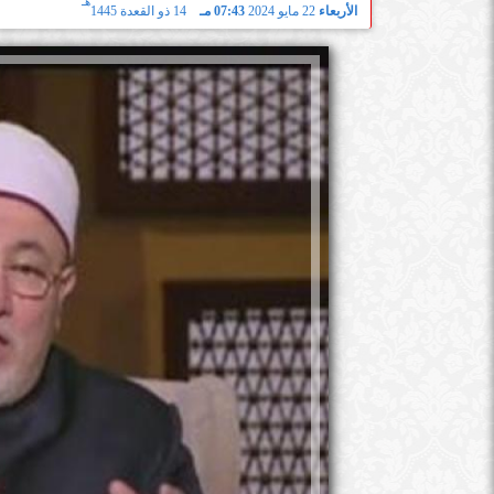
هـ
الأربعاء
22 مايو 2024
07:43 مـ
14 ذو القعدة 1445