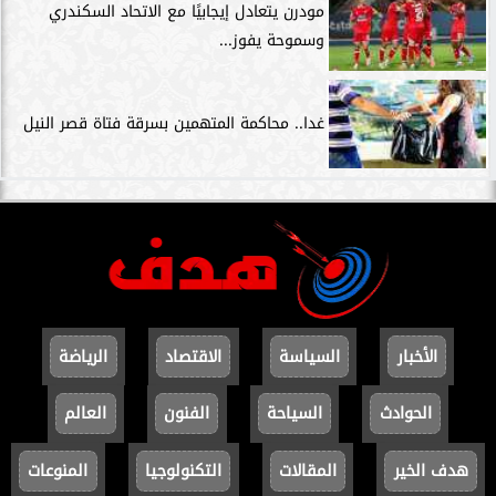
مودرن يتعادل إيجابيًا مع الاتحاد السكندري
وسموحة يفوز...
غدا.. محاكمة المتهمين بسرقة فتاة قصر النيل
الأخبار
السياسة
الاقتصاد
الرياضة
الحوادث
السياحة
الفنون
العالم
هدف الخير
المقالات
التكنولوجيا
المنوعات