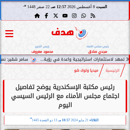
هـ
السبت
8 أغسطس 2026
12:57 صـ
22 صفر 1448
رئيس مجلس الأمناء
رئيس التحرير
مجدي صادق
محمود معروف
سامر شقير: نمو صناديق الاستث
الرئيسية
ميديا وتوك شو
رئيس مكتبة الإسكندرية يوضح تفاصيل
اجتماع مجلس الأمناء مع الرئيس السيسي
اليوم
هـ
الثلاثاء
21 مايو 2024
10:57 مـ
13 ذو القعدة 1445