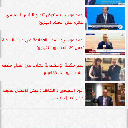
أحمد موسى يستعرض تتويج الرئيس السيسي
بجائزة بطل السلام (فيديو)
أحمد موسى: السفن العملاقة فى ميناء السخنة
تحمل 24 ألف حاوية (فيديو)
مدير مكتبة الإسكندرية يشارك فى افتتاح متحف
الشاعر اليونانى كفافيس
أكرم السيسي لـ الشاهد : جيش الاحتلال ضعيف
ولا ينتصر إلا على...