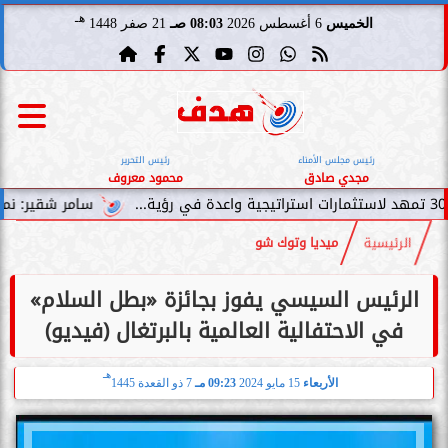
هـ
الخميس
6 أغسطس 2026
08:03 صـ
21 صفر 1448
رئيس مجلس الأمناء
رئيس التحرير
مجدي صادق
محمود معروف
سامر شقير: نمو صناديق الاست
الرئيسية
ميديا وتوك شو
الرئيس السيسي يفوز بجائزة «بطل السلام»
في الاحتفالية العالمية بالبرتغال (فيديو)
هـ
الأربعاء
15 مايو 2024
09:23 مـ
7 ذو القعدة 1445