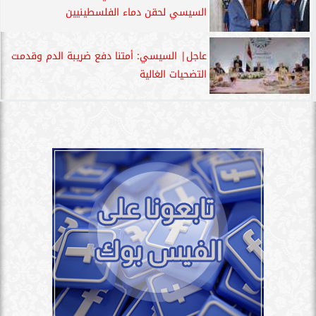
السيسي لحقن دماء الفلسطينيين
عاجل| السيسي: أمتنا دفع ضريبة الدم وقدمت
التضحيات الغالية