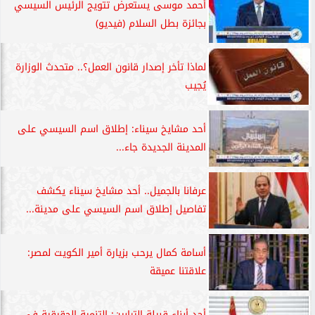
أحمد موسى يستعرض تتويج الرئيس السيسي
بجائزة بطل السلام (فيديو)
لماذا تأخر إصدار قانون العمل؟.. متحدث الوزارة
يُجيب
أحد مشايخ سيناء: إطلاق اسم السيسي على
المدينة الجديدة جاء...
عرفانا بالجميل.. أحد مشايخ سيناء يكشف
تفاصيل إطلاق اسم السيسي على مدينة...
أسامة كمال يرحب بزيارة أمير الكويت لمصر:
علاقتنا عميقة
أحد أبناء قبيلة الترابين: التنمية الحقيقية في