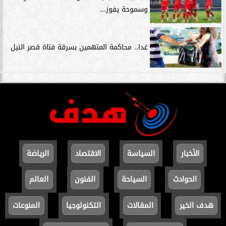
وسموحة يفوز...
غدا.. محاكمة المتهمين بسرقة فتاة قصر النيل
الأخبار
السياسة
الاقتصاد
الرياضة
الحوادث
السياحة
الفنون
العالم
هدف الخير
المقالات
التكنولوجيا
المنوعات