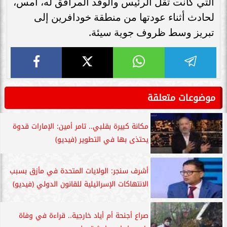
التي كانت تقل الرئيس والوفد المرافق له، أمس،
لحادث أثناء عودتها من منطقة خودافرين إلى
تبريز وسط ظروف جوية سيئة.
موضوعات متعلقة
مكانة كبيرة بقلبي.. تامر أمين: الإمارات قدوة
يحتذى بها في التطوير (فيديو)
أشرف سنجر: الولايات المتحدة في مأزق بسبب
الانتهاكات الإسرائيلية للقانون الدولي (فيديو)
صراع أجنحة أم أياد خارجية.. قراءة في وفاة